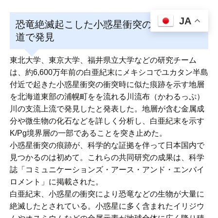
JA
恐竜絶滅起こした小惑星衝突の痕跡 北海
道で発見
東北大学、東京大学、福井県立大学などの研究チーム
は、約6,600万年前の白亜紀末にメキシコでユカタン半島
付近で起きた小惑星衝突の衝突時に似た痕跡を示す地層
を北海道東部の浦幌町をを流れる川流布（かわるっぷ）
川の支流上流で発見したと発表した。地層が含む金属成
分や微生物の化石などを詳しく分析し、白亜紀末を示す
K/Pg境界層の一部であることを突き止めた。
小惑星衝突の痕跡が、科学的な証拠を伴って日本国内で
見つかるのは初めて。これらの共同研究の成果は、科学
誌「コミュニケーションズ・アース・アンド・エンバイ
ロメント」に掲載された。
白亜紀末、小惑星の衝突により恐竜などの生物が大量に
絶滅したとされている。小惑星に多く含まれたイリジウ