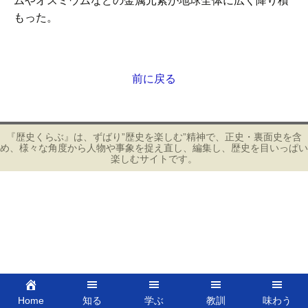
ムやオスミウムなどの金属元素が地球全体に広く降り積
もった。
前に戻る
投
稿
ナ
ビ
『歴史くらぶ』は、ずばり”歴史を楽しむ”精神で、正史・裏面史を含
め、様々な角度から人物や事象を捉え直し、編集し、歴史を目いっぱい
ゲ
楽しむサイトです。
ー
シ
ョ
ン
Home
知る
学ぶ
教訓
味わう