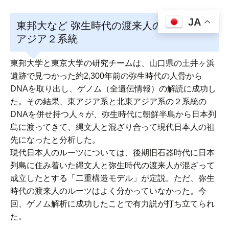
JA
東邦大など 弥生時代の渡来人のルーツは
アジア２系統
東邦大学と東京大学の研究チームは、山口県の土井ヶ浜
遺跡で見つかった約2,300年前の弥生時代の人骨から
DNAを取り出し、ゲノム（全遺伝情報）の解読に成功し
た。その結果、東アジア系と北東アジア系の２系統の
DNAを併せ持つ人々が、弥生時代に朝鮮半島から日本列
島に渡ってきて、縄文人と混ざり合って現代日本人の祖
先になったと分析した。
現代日本人のルーツについては、後期旧石器時代に日本
列島に住み着いた縄文人と弥生時代の渡来人が混ざって
成立したとする「二重構造モデル」が定説。ただ、弥生
時代の渡来人のルーツはよく分かっていなかった。今
回、ゲノム解析に成功したことで有力説が打ち立てられ
た。