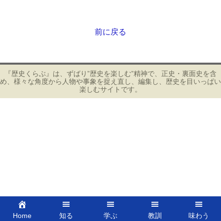
前に戻る
投
稿
ナ
ビ
『歴史くらぶ』は、ずばり”歴史を楽しむ”精神で、正史・裏面史を含
め、様々な角度から人物や事象を捉え直し、編集し、歴史を目いっぱい
ゲ
楽しむサイトです。
ー
シ
ョ
ン
Home
知る
学ぶ
教訓
味わう