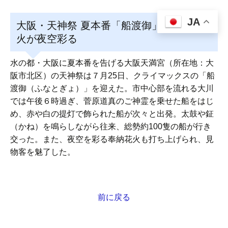
JA
大阪・天神祭 夏本番「船渡御」と奉納花
火が夜空彩る
水の都・大阪に夏本番を告げる大阪天満宮（所在地：大
阪市北区）の天神祭は７月25日、クライマックスの「船
渡御（ふなとぎょ）」を迎えた。市中心部を流れる大川
では午後６時過ぎ、菅原道真のご神霊を乗せた船をはじ
め、赤や白の提灯で飾られた船が次々と出発。太鼓や鉦
（かね）を鳴らしながら往来、総勢約100隻の船が行き
交った。また、夜空を彩る奉納花火も打ち上げられ、見
物客を魅了した。
前に戻る
投
稿