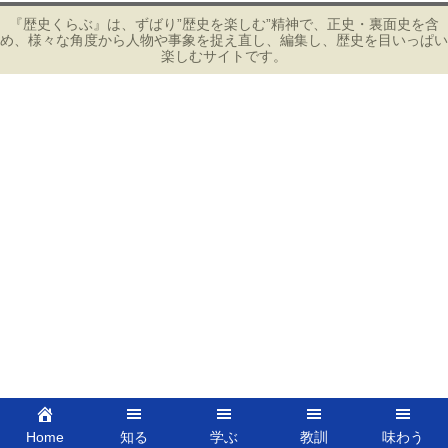
ナ
ビ
『歴史くらぶ』は、ずばり”歴史を楽しむ”精神で、正史・裏面史を含
め、様々な角度から人物や事象を捉え直し、編集し、歴史を目いっぱい
ゲ
楽しむサイトです。
ー
シ
ョ
ン
Home
知る
学ぶ
教訓
味わう