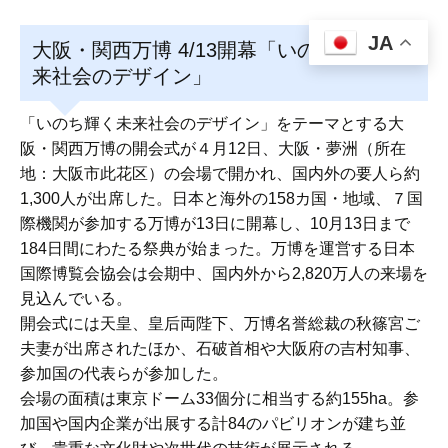
JA
大阪・関西万博 4/13開幕「いのち輝く未
来社会のデザイン」
「いのち輝く未来社会のデザイン」をテーマとする大
阪・関西万博の開会式が４月12日、大阪・夢洲（所在
地：大阪市此花区）の会場で開かれ、国内外の要人ら約
1,300人が出席した。日本と海外の158カ国・地域、７国
際機関が参加する万博が13日に開幕し、10月13日まで
184日間にわたる祭典が始まった。万博を運営する日本
国際博覧会協会は会期中、国内外から2,820万人の来場を
見込んでいる。
開会式には天皇、皇后両陛下、万博名誉総裁の秋篠宮ご
夫妻が出席されたほか、石破首相や大阪府の吉村知事、
参加国の代表らが参加した。
会場の面積は東京ドーム33個分に相当する約155ha。参
加国や国内企業が出展する計84のパビリオンが建ち並