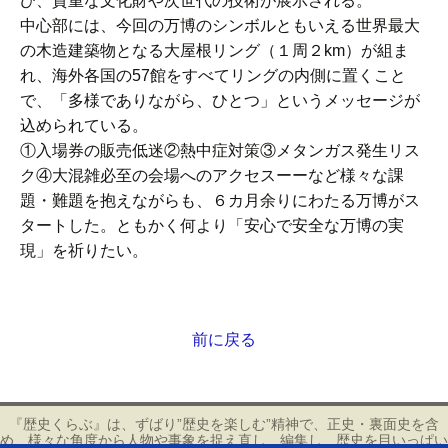
び、貴重な文化財や次世代の技術が展示される。
中心部には、今回の万博のシンボルともいえる世界最大
の木造建築物となる大屋根リング（１周２km）が組ま
れ、海外各国の57館をすべてリングの内側に置くこと
で、「多様でありながら、ひとつ」というメッセージが
込められている。
①入場券の販売低迷②熱中症対策③メタンガス発生リス
ク④大混雑必至の会場へのアクセスーーなど様々な課
題・難題を抱えながらも、６カ月余りにわたる万博がス
タートした。ともかく何より「安心で安全な万博の実
現」を祈りたい。
前に戻る
投
稿
ナ
ビ
『歴史くらぶ』は、ずばり”歴史を楽しむ”精神で、正史・裏面史を含
め、様々な角度から人物や事象を捉え直し、編集し、歴史を目いっぱい