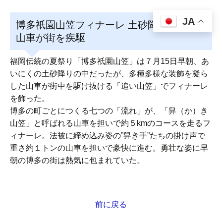
JA
博多祇園山笠フィナーレ 土砂降りの中、
山車が街を疾駆
福岡伝統の夏祭り「博多祇園山笠」は７月15日早朝、あ
いにくの土砂降りの中だったが、多種多様な装飾を凝ら
した山車が街中を駆け抜ける「追い山笠」でフィナーレ
を飾った。
博多の町ごとにつくる七つの「流れ」が、「舁（か）き
山笠」と呼ばれる山車を担いで約５kmのコースを走るフ
ィナーレ。法被に締め込み姿の”舁き手”たちの掛け声で
重さ約１トンの山車を担いで豪快に進む。勇壮な姿に早
朝の博多の街は熱気に包まれていた。
前に戻る
投
稿