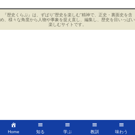
ナ
ビ
『歴史くらぶ』は、ずばり”歴史を楽しむ”精神で、正史・裏面史を含
め、様々な角度から人物や事象を捉え直し、編集し、歴史を目いっぱい
ゲ
楽しむサイトです。
ー
シ
ョ
ン
Home
知る
学ぶ
教訓
味わう