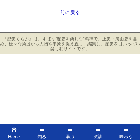
前に戻る
投
稿
ナ
ビ
『歴史くらぶ』は、ずばり”歴史を楽しむ”精神で、正史・裏面史を含
め、様々な角度から人物や事象を捉え直し、編集し、歴史を目いっぱい
ゲ
楽しむサイトです。
ー
シ
ョ
ン
Home
知る
学ぶ
教訓
味わう