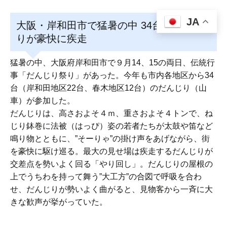
JA
大阪・岸和田市で猛暑の中 34台のだんじ
りが豪快に疾走
猛暑の中、大阪府岸和田市で９月14、15の両日、伝統行
事「だんじり祭り」があった。今年も市内各地区から34
台（岸和田地区22台、春木地区12台）のだんじり（山
車）が参加した。
だんじりは、高さおよそ４ｍ、重さおよそ４トンで、ね
じり鉢巻に法被（はっぴ）姿の若者たちが太鼓や笛など
鳴り物とともに、”そーりゃ”の掛け声をあげながら、街
を豪快に駆け巡る。最大の見せ場は疾走するだんじりが
交差点を勢いよく回る「やり回し」。だんじりの屋根の
上でうちわを持って舞う”大工方”の合図で呼吸を合わ
せ、だんじりが勢いよく曲がると、見物客から一斉に大
きな歓声が挙がっていた。