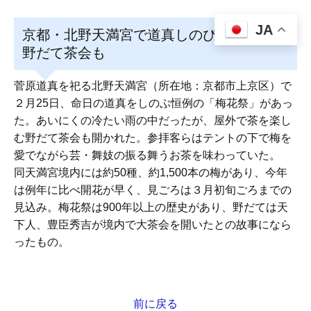
JA
京都・北野天満宮で道真しのび「梅花祭」
野だて茶会も
菅原道真を祀る北野天満宮（所在地：京都市上京区）で
２月25日、命日の道真をしのぶ恒例の「梅花祭」があっ
た。あいにくの冷たい雨の中だったが、屋外で茶を楽し
む野だて茶会も開かれた。参拝客らはテントの下で梅を
愛でながら芸・舞妓の振る舞うお茶を味わっていた。
同天満宮境内には約50種、約1,500本の梅があり、今年
は例年に比べ開花が早く、見ごろは３月初旬ごろまでの
見込み。梅花祭は900年以上の歴史があり、野だては天
下人、豊臣秀吉が境内で大茶会を開いたとの故事になら
ったもの。
前に戻る
投