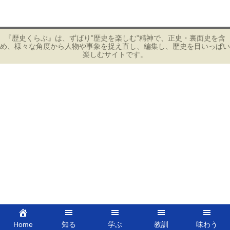
稿
ナ
ビ
『歴史くらぶ』は、ずばり”歴史を楽しむ”精神で、正史・裏面史を含
め、様々な角度から人物や事象を捉え直し、編集し、歴史を目いっぱい
ゲ
楽しむサイトです。
ー
シ
ョ
ン
Home
知る
学ぶ
教訓
味わう