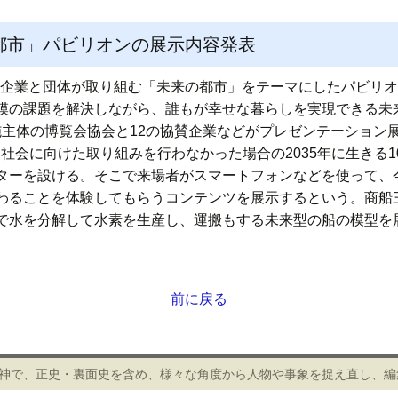
都市」パビリオンの展示内容発表
2の企業と団体が取り組む「未来の都市」をテーマにしたパビリ
模の課題を解決しながら、誰もが幸せな暮らしを実現できる未
実施主体の博覧会協会と12の協賛企業などがプレゼンテーション
社会に向けた取り組みを行わなかった場合の2035年に生きる10
ターを設ける。そこで来場者がスマートフォンなどを使って、
わることを体験してもらうコンテンツを展示するという。商船
で水を分解して水素を生産し、運搬もする未来型の船の模型を
前に戻る
精神で、正史・裏面史を含め、様々な角度から人物や事象を捉え直し、