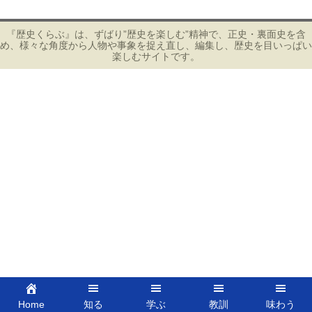
ナ
ビ
『歴史くらぶ』は、ずばり”歴史を楽しむ”精神で、正史・裏面史を含
め、様々な角度から人物や事象を捉え直し、編集し、歴史を目いっぱい
ゲ
楽しむサイトです。
ー
シ
ョ
ン
Home
知る
学ぶ
教訓
味わう