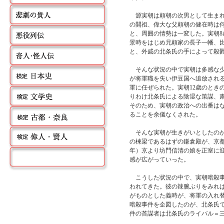
源実朝は頼朝の次男として生まれ
の開祖、偉大な父頼朝の健在時は何
と、周囲の情勢は一変した。実朝
景時をはじめ兄頼家の長子一幡、
と、外戚の北条氏の手によって殺
そんな状況の中で実朝は多感な少年
が将軍職を失い伊豆国へ追放され
軍に任ぜられた。実朝12歳のとき
りわけ北条氏による陰湿な策謀、
そのため、実朝の政治への出番は
ることを余儀なくされた。
そんな実朝が生きがいとしたのが
の棟梁であるはずの鎌倉殿が、京都
年）京より坊門信清の娘を正室に
感が広がっていった。
こうした状況の中で、実朝暗殺事
われてきた。彼の辣腕ぶりをみれ
がものとした義時が、将軍の入れ
暗殺事件を企図したのが、北条氏
件の首謀者は北条氏のライバル＝