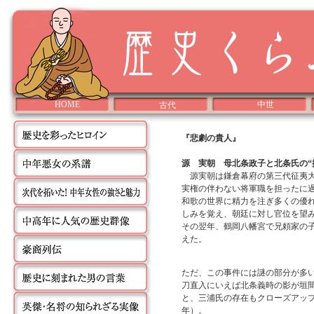
HOME
中世
古代
『悲劇の貴人』
源 実朝 母北条政子と北条氏の“
源実朝は鎌倉幕府の第三代征夷大
実権の伴わない将軍職を担ったに
和歌の世界に精力を注ぎ多くの優
しみを覚え、朝廷に対し官位を望み
その翌年、鶴岡八幡宮で兄頼家の
えた。
ただ、この事件には謎の部分が多
刀直入にいえば北条義時の影が垣
と、三浦氏の存在もクローズアップさ
年）。