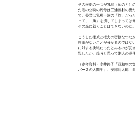
その根拠の一つが乳母（めのと）
た甥の公暁の乳母は三浦義村の妻
て、養君は乳母一族の「旗」だっ
って、「旗」を潰してしまっては
その座に就くことはできないのだ
こうした権威と権力の密接なつな
理由がないことが分かるのではな
に対する挑戦だったとみるのが妥
殺したが、義時と思って別人の源
（参考資料）永井路子「源頼朝の世
バー２の人間学」、安部龍太郎「血