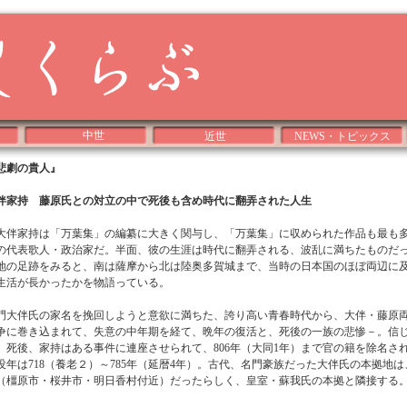
中世
近世
NEWS・トピックス
悲劇の貴人』
伴家持 藤原氏との対立の中で死後も含め時代に翻弄された人生
伴家持は「万葉集」の編纂に大きく関与し、「万葉集」に収められた作品も最も
の代表歌人・政治家だ。半面、彼の生涯は時代に翻弄される、波乱に満ちたものだ
地の足跡をみると、南は薩摩から北は陸奥多賀城まで、当時の日本国のほぼ両辺に
生活が長かったかを物語っている。
門大伴氏の家名を挽回しようと意欲に満ちた、誇り高い青春時代から、大伴・藤原
争に巻き込まれて、失意の中年期を経て、晩年の復活と、死後の一族の悲惨－。信
、死後、家持はある事件に連座させられて、806年（大同1年）まで官の籍を除名さ
没年は718（養老２）～785年（延暦4年）。古代、名門豪族だった大伴氏の本拠地
（橿原市・桜井市・明日香村付近）だったらしく、皇室・蘇我氏の本拠と隣接する