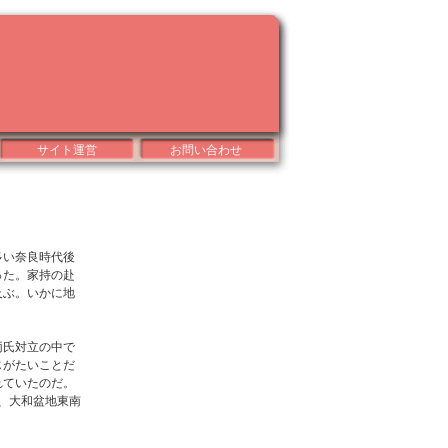
サイト運営
お問い合わせ
多い奈良時代後
った。家持の赴
及ぶ。いかに地
両氏対立の中で
じがたいことだ
れていたのだ。
は、大和盆地東南
。