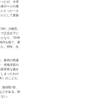
かったが、大伴
佐保川べりの屋
らにたった一人
取りとして貴族
宝3年）少納言。
りで正五位下に
となり、785年
時代を経て、家
った。同年、任
だ。家持の死後
奪・領地没収の
無茶苦茶な裁き
てしまったわけ
元年）のことだ。
、旋頭歌1首、
文などがある。防
くない。