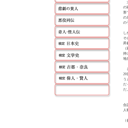
大
の
形
の
の
し
そ
昇
（
持
地
と
2
う
だ
だ
「
合
人
（