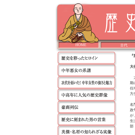
HOME
古代
『
大
大
期
任
方
名
政
が
生
部