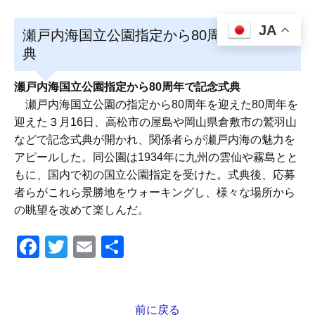
JA
瀬戸内海国立公園指定から80周年で記念式
典
瀬戸内海国立公園指定から80周年で記念式典
瀬戸内海国立公園の指定から80周年を迎えた80周年を
迎えた３月16日、高松市の屋島や岡山県倉敷市の鷲羽山
などで記念式典が開かれ、関係者らが瀬戸内海の魅力を
アピールした。同公園は1934年に九州の雲仙や霧島とと
もに、国内で初の国立公園指定を受けた。式典後、応募
者らがこれら景勝地をウォーキングし、様々な場所から
の眺望を改めて楽しんだ。
F
T
E
共
a
wi
m
有
c
tt
ail
e
er
前に戻る