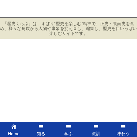
投
b
稿
ナ
o
ビ
『歴史くらぶ』は、ずばり”歴史を楽しむ”精神で、正史・裏面史を含
o
め、様々な角度から人物や事象を捉え直し、編集し、歴史を目いっぱい
ゲ
楽しむサイトです。
k
ー
シ
ョ
ン
Home
知る
学ぶ
教訓
味わう