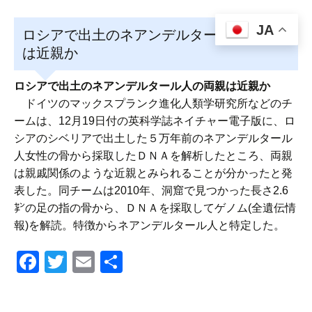
JA
ロシアで出土のネアンデルタール人の両親
は近親か
ロシアで出土のネアンデルタール人の両親は近親か
ドイツのマックスプランク進化人類学研究所などのチ
ームは、12月19日付の英科学誌ネイチャー電子版に、ロ
シアのシベリアで出土した５万年前のネアンデルタール
人女性の骨から採取したＤＮＡを解析したところ、両親
は親戚関係のような近親とみられることが分かったと発
表した。同チームは2010年、洞窟で見つかった長さ2.6
㌢の足の指の骨から、ＤＮＡを採取してゲノム(全遺伝情
報)を解読。特徴からネアンデルタール人と特定した。
F
T
E
共
a
wi
m
有
c
tt
ail