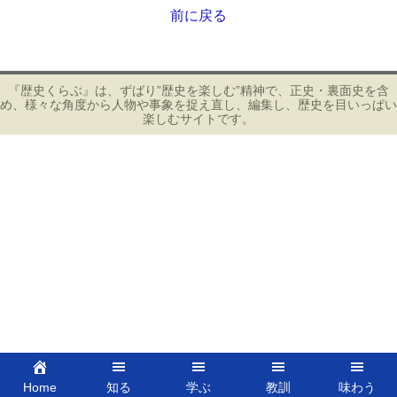
e
er
前に戻る
投
b
稿
ナ
o
ビ
『歴史くらぶ』は、ずばり”歴史を楽しむ”精神で、正史・裏面史を含
o
め、様々な角度から人物や事象を捉え直し、編集し、歴史を目いっぱい
ゲ
楽しむサイトです。
k
ー
シ
ョ
ン
Home
知る
学ぶ
教訓
味わう