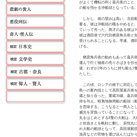
がよくて機転の利く嘉兵衛のこと、
の船を預かる沖船頭となっている
しかし、彼の望みは高い。北前船
要る。彼は沖船頭の職をやめると
ていって売った。商才のある彼は3
彼は酒田港で六代目栖原角兵衛と知
受けられることになる。早速、酒田
げる。
栖原角兵衛の勧めもあって嘉兵衛
運んで行く物産の売りさばきを任
遣、わずか2年のうちに持ち船も5
たした。
この頃、ロシアの南下に対応して
島への案内役として高田屋嘉兵衛
蔵と知り合った。重蔵30歳、嘉兵衛
持を与え、蝦夷地御用船の船頭（
を意味する。こうなると一商人と
威光を背負っていることになって
丸をはじめとする8隻の大船は、
と吹抜きとを帆柱に翻し、辰悦丸
れ大船の船頭となって、高田屋船
漁具などの官物を運び込んだばか