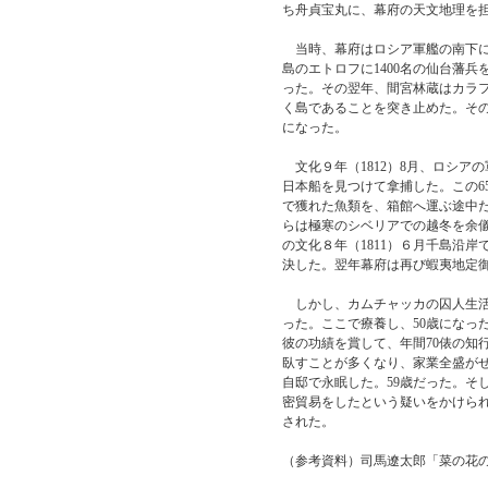
ち舟貞宝丸に、幕府の天文地理を
当時、幕府はロシア軍艦の南下に
島のエトロフに1400名の仙台藩
った。その翌年、間宮林蔵はカラ
く島であることを突き止めた。そ
になった。
文化９年（1812）8月、ロシア
日本船を見つけて拿捕した。この6
で獲れた魚類を、箱館へ運ぶ途中
らは極寒のシベリアでの越冬を余儀
の文化８年（1811）６月千島沿
決した。翌年幕府は再び蝦夷地定
しかし、カムチャッカの囚人生活
った。ここで療養し、50歳になっ
彼の功績を賞して、年間70俵の知
臥すことが多くなり、家業全盛がせ
自邸で永眠した。59歳だった。そ
密貿易をしたという疑いをかけら
された。
（参考資料）司馬遼太郎「菜の花