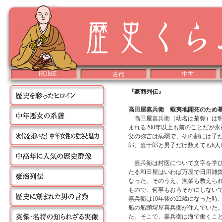
HOME
中世
古代
『豪商列伝』
高田屋嘉兵衛 蝦夷地開拓のため
高田屋嘉兵衛（幼名は菊弥）は明和
まれる200年以上も前のことだが
父の弥吉は病弱で、その割には子
郎、嘉十郎と男子だけ数えても6人
嘉兵衛は村医について文字を学び
たる和田屋はいわば万屋で日用雑
なった。そのうえ、漁業も教えら
もので、何事もおろそかにしない
嘉兵衛は10年後の22歳になった
船の船頭堺屋喜兵衛が住んでいた
た。そこで、嘉兵衛は海で働くこ