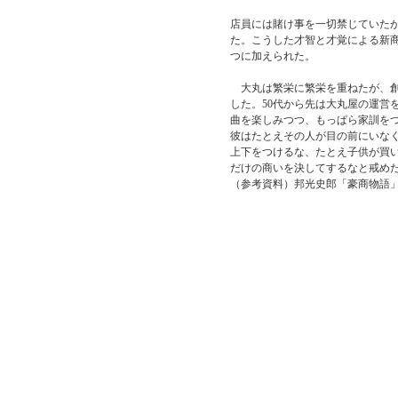
店員には賭け事を一切禁じていた
た。こうした才智と才覚による新
つに加えられた。
大丸は繁栄に繁栄を重ねたが、創
した。50代から先は大丸屋の運営
曲を楽しみつつ、もっぱら家訓を
彼はたとえその人が目の前にいな
上下をつけるな、たとえ子供が買
だけの商いを決してするなと戒め
（参考資料）邦光史郎「豪商物語