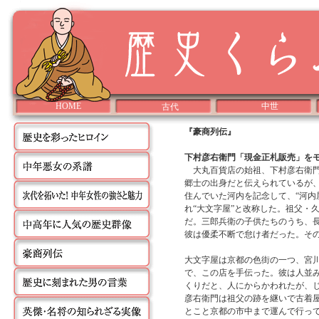
HOME
中世
古代
『豪商列伝』
下村彦右衛門「現金正札販売」を
大丸百貨店の始祖、下村彦右衛門
郷士の出身だと伝えられているが
住んでいた河内を記念して、“河内
れ“大文字屋”と改称した。祖父・
だ。三郎兵衛の子供たちのうち、
彼は優柔不断で怠け者だった。その
大文字屋は京都の色街の一つ、宮
で、この店を手伝った。彼は人並
くりだと、人にからかわれたが、じ
彦右衛門は祖父の跡を継いで古着
とこと京都の市中まで運んで行っ