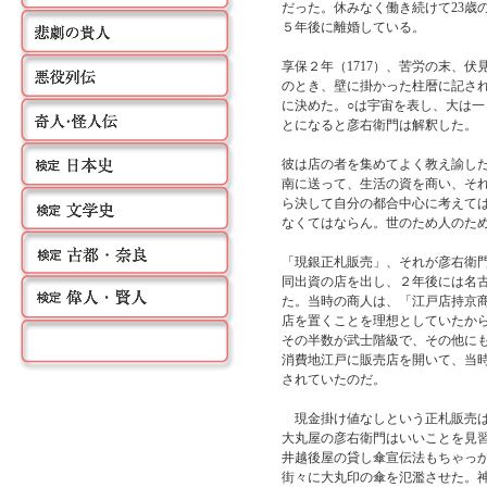
だった。休みなく働き続けて23歳
５年後に離婚している。
享保２年（1717）、苦労の末、
のとき、壁に掛かった柱暦に記さ
に決めた。○は宇宙を表し、大は
とになると彦右衛門は解釈した。
彼は店の者を集めてよく教え諭し
南に送って、生活の資を商い、そ
ら決して自分の都合中心に考えて
なくてはならん。世のため人のた
「現銀正札販売」、それが彦右衛門
同出資の店を出し、２年後には名
た。当時の商人は、「江戸店持京
店を置くことを理想としていたから
その半数が武士階級で、その他に
消費地江戸に販売店を開いて、当
されていたのだ。
現金掛け値なしという正札販売は
大丸屋の彦右衛門はいいことを見
井越後屋の貸し傘宣伝法もちゃっか
街々に大丸印の傘を氾濫させた。