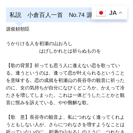
JA
私説 小倉百人一首 No.74 源俊頼朝臣
源俊頼朝臣
うかりける人を初瀬の山おろし
はげしかれとは祈らぬものを
【歌の背景】祈っても思う人に逢えない恋を歌ってい
る。逢うというのは、逢って恋が叶えられるということ
を意味する。恋の成就を初瀬山の長谷寺の観音に祈った
のに、女の気持ちが自分になびくどころか、かえって冷
たさを増してしまった。これは一体どうしたことかと観
音に恨みを訴えている、やや難解な歌。
【歌 意】長谷寺の観音よ、私につれなく逢ってくれよ
うともしない人が、さらにつれなさを増すようなことは
祈っていないのに、初瀬の山おろしのように、つれなさ