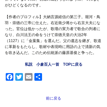
がひどくなるのです。
【作者のプロフィル】大納言源経信の第三子。堀河・鳥
羽・崇徳の三帝に仕えた。右近衛少将から右京大夫にな
った。官位は低かったが、歌壇の実力者で歌合の判者に
なり、白川法王の命をうけて崇徳天皇の大治2年
（1127）に「金葉集」を選んだ。父の遺志を継ぎ、歌道
に革新をもたらし、歌材や表現時に用語の上で清新の気
を吹き込んだ。このため伝統派の藤原基俊と争った。
私説 小倉百人一首 TOPに戻る
F
T
E
共
a
wi
m
有
c
tt
ail
e
er
前に戻る
投
稿