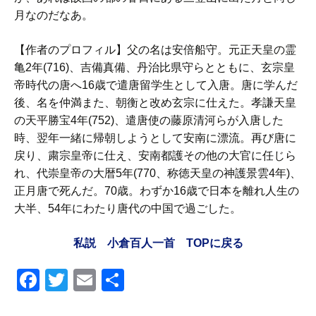
月なのだなあ。
【作者のプロフィル】父の名は安倍船守。元正天皇の霊
亀2年(716)、吉備真備、丹治比県守らとともに、玄宗皇
帝時代の唐へ16歳で遣唐留学生として入唐。唐に学んだ
後、名を仲満また、朝衡と改め玄宗に仕えた。孝謙天皇
の天平勝宝4年(752)、遣唐使の藤原清河らが入唐した
時、翌年一緒に帰朝しようとして安南に漂流。再び唐に
戻り、粛宗皇帝に仕え、安南都護その他の大官に任じら
れ、代崇皇帝の大暦5年(770、称徳天皇の神護景雲4年)、
正月唐で死んだ。70歳。わずか16歳で日本を離れ人生の
大半、54年にわたり唐代の中国で過ごした。
私説 小倉百人一首 TOPに戻る
F
T
E
共
a
wi
m
有