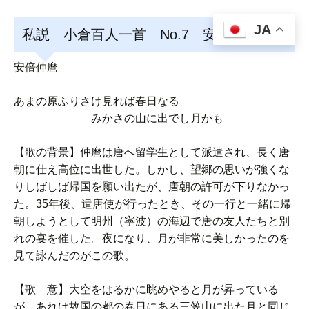
JA
私説 小倉百人一首 No.7 安倍仲麿
安倍仲麿
あまの原ふりさけ見れば春日なる
みかさの山に出でし月かも
【歌の背景】仲麿は唐へ留学生として派遣され、長く唐
朝に仕え高位に出世した。しかし、望郷の思いが強くな
りしばしば帰国を願い出たが、唐朝の許可が下りなかっ
た。35年後、遣唐使が行ったとき、その一行と一緒に帰
朝しようとして明州（寧波）の海辺で唐の友人たちと別
れの宴を催した。夜になり、月が非常に美しかったのを
見て詠んだのがこの歌。
【歌 意】大空をはるかに眺めやると月が昇っている
が、あれは故国の都の春日にある三笠山に出た月と同じ