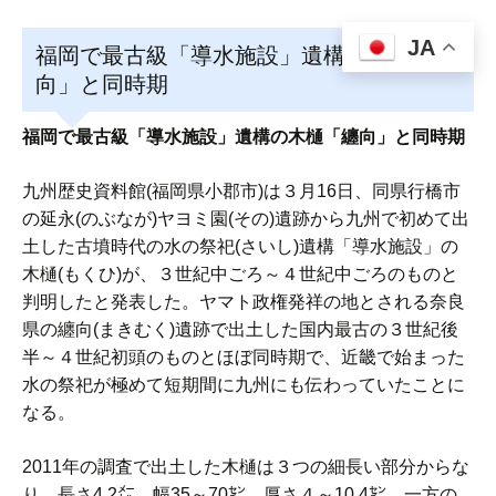
JA
福岡で最古級「導水施設」遺構の木樋「纏
向」と同時期
福岡で最古級「導水施設」遺構の木樋「纏向」と同時期
九州歴史資料館(福岡県小郡市)は３月16日、同県行橋市
の延永(のぶなが)ヤヨミ園(その)遺跡から九州で初めて出
土した古墳時代の水の祭祀(さいし)遺構「導水施設」の
木樋(もくひ)が、３世紀中ごろ～４世紀中ごろのものと
判明したと発表した。ヤマト政権発祥の地とされる奈良
県の纏向(まきむく)遺跡で出土した国内最古の３世紀後
半～４世紀初頭のものとほぼ同時期で、近畿で始まった
水の祭祀が極めて短期間に九州にも伝わっていたことに
なる。
2011年の調査で出土した木樋は３つの細長い部分からな
り、長さ4.2㍍、幅35～70㌢、厚さ４～10.4㌢。一方の