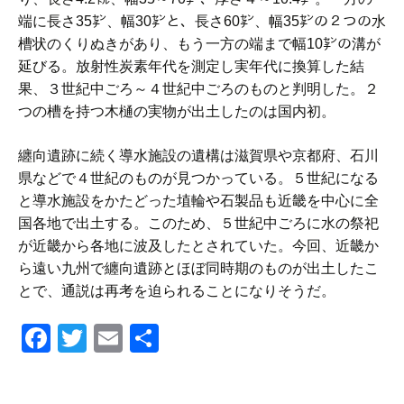
端に長さ35㌢、幅30㌢と、長さ60㌢、幅35㌢の２つの水
槽状のくりぬきがあり、もう一方の端まで幅10㌢の溝が
延びる。放射性炭素年代を測定し実年代に換算した結
果、３世紀中ごろ～４世紀中ごろのものと判明した。２
つの槽を持つ木樋の実物が出土したのは国内初。
纏向遺跡に続く導水施設の遺構は滋賀県や京都府、石川
県などで４世紀のものが見つかっている。５世紀になる
と導水施設をかたどった埴輪や石製品も近畿を中心に全
国各地で出土する。このため、５世紀中ごろに水の祭祀
が近畿から各地に波及したとされていた。今回、近畿か
ら遠い九州で纏向遺跡とほぼ同時期のものが出土したこ
とで、通説は再考を迫られることになりそうだ。
F
T
E
共
a
wi
m
有
c
tt
ail