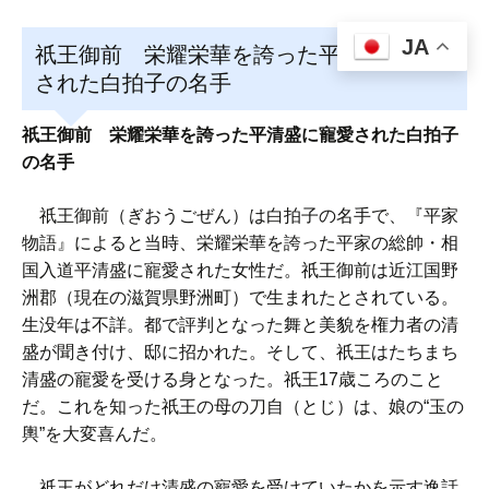
JA
祇王御前 栄耀栄華を誇った平清盛に寵愛
された白拍子の名手
祇王御前 栄耀栄華を誇った平清盛に寵愛された白拍子
の名手
祇王御前（ぎおうごぜん）は白拍子の名手で、『平家
物語』によると当時、栄耀栄華を誇った平家の総帥・相
国入道平清盛に寵愛された女性だ。祇王御前は近江国野
洲郡（現在の滋賀県野洲町）で生まれたとされている。
生没年は不詳。都で評判となった舞と美貌を権力者の清
盛が聞き付け、邸に招かれた。そして、祇王はたちまち
清盛の寵愛を受ける身となった。祇王17歳ころのこと
だ。これを知った祇王の母の刀自（とじ）は、娘の“玉の
輿”を大変喜んだ。
祇王がどれだけ清盛の寵愛を受けていたかを示す逸話