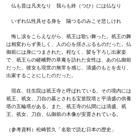
仏も昔は凡夫なり 我らも終（つひ）には仏なり
いずれ仏性具せる身を 隔つるのみこそ悲しけれ
悔し涙をこらえながら、祇王は歌い舞った。祇王の舞
は相変わらず美しく、人の心を揺さぶるものだった。仏
御前には身につまされた。程なく、髪を下ろし出家姿
で、祇王らの嵯峨野の草庵を訪れた女性は、あの仏御前
だった。彼女も現世の無常を感じ、清盛のもとを去り、
出家することにしたのだった。
現在、往生院は祇王寺と呼ばれている。その境内には
祇王、祇女、刀自の墓とされる宝筐院塔と平清盛の供養
塔の五輪塔がある。また、祇王寺の仏間には清盛、祇
王、祇女、刀自、仏御前の木像が安置されている。
（参考資料）松崎哲久「名歌で読む日本の歴史」