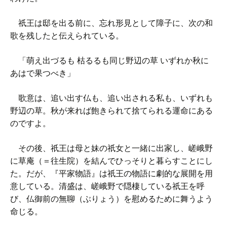
祇王は邸を出る前に、忘れ形見として障子に、次の和
歌を残したと伝えられている。
「萌え出づるも 枯るるも同じ野辺の草 いずれか秋に
あはで果つべき」
歌意は、追い出す仏も、追い出される私も、いずれも
野辺の草。秋が来れば飽きられて捨てられる運命にある
のですよ。
その後、祇王は母と妹の祇女と一緒に出家し、嵯峨野
に草庵（＝往生院）を結んでひっそりと暮らすことにし
た。だが、『平家物語』は祇王の物語に劇的な展開を用
意している。清盛は、嵯峨野で隠棲している祇王を呼
び、仏御前の無聊（ぶりょう）を慰めるために舞うよう
命じる。