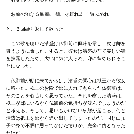
お前の池なる亀岡に 鶴こそ群れゐて 遊ぶめれ
と、３回繰り返して歌った。
この歌を聴いた清盛は仏御前に興味を示し、次は舞を
舞うように命じた。すると、彼女は清盛の前で美しい舞
を披露したため、大いに気に入られ、邸に留められるこ
とになった。
仏御前が邸に来てからは、清盛の関心は祇王から彼女
に移った。祇王のお陰で邸に入れてもらった仏御前は、
そのことを心苦しく思っていた。それを察した清盛は、
祇王が邸にいるから仏御前の気持ちが沈んでしまうのだ
と考える。そして、思いもかけない事態が起こる。何と
清盛は祇王を邸から追い出してしまったのだ。同じ白拍
子の身で不憫に思ってかけた情けが、完全に仇となった
わけだ。