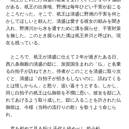
がある。祇王の出身地、野洲は毎年ひどい干害が起こる
ところだった。そこで、祇王は清盛に野洲の干害を何と
かしてほしいと頼んだ。清盛は愛する彼女の頼みを聞き
入れ、野洲川から水を通すために溝を掘らせ、干害対策
を施した。このとき掘られた溝は祇王井川と呼ばれ、現
在も残っている。
ところで、祇王が清盛に仕えて２年が過ぎたある日、
西八条御殿の清盛の邸に、加賀国生まれの「仏」と名乗
る白拍子が訪ねてきた。侍者がこのことを清盛に取り次
ぐと、清盛は「白拍子が招きもしないのに、訊ねてくる
とは怪しからん」と怒り、追い返そうとする。しかし、
同じ白拍子の祇王は仏御前を不憫に思い。彼女を邸に入
れてあげるよう取り成した。邸に入ることを許された仏
御前は、今様（当時の流行りの歌）を歌うよう命じら
れ、
君を初めて見る折は 千代も経ぬべし 姫小松