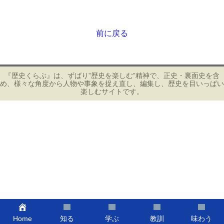
a
wi
m
有
c
tt
ail
e
er
前に戻る
投
b
稿
ナ
o
ビ
『歴史くらぶ』は、ずばり”歴史を楽しむ”精神で、正史・裏面史を含
o
め、様々な角度から人物や事象を捉え直し、編集し、歴史を目いっぱい
ゲ
楽しむサイトです。
k
ー
シ
ョ
ン
Home
知る
学ぶ
教訓
味わう