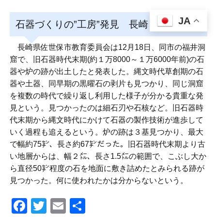
JA
石器づくりの”工房”発見 長崎・福井洞窟
長崎県佐世保市教育委員会は12月18日、同市の福井洞
窟で、旧石器時代末期(約１万8000～１万6000年前)の石
器や炉の跡が出土したと発表した。縄文時代草創期の石
器や土器、同早期の黒曜石の剥片も見つかり、同じ洞窟
を複数の時代で繰り返し利用した様子が分かる貴重な発
見という。見つかったのは細石刃や石核など。旧石器時
代末期から縄文時代にかけて石器の製作技術が進歩して
いく過程も追えるという。炉の跡は３基見つかり、最大
で幅約75㌢、長さ約67㌢だった。旧石器時代末期より古
い地層からは、幅２㍍、長さ1.5㍍の範囲で、こぶし大か
ら直径50㌢程度の石を地面に敷き詰めたとみられる跡が
見つかった。何に使われたかは分からないという。
F
T
E
共