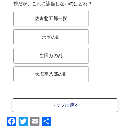
揆だが、これに該当しないのはどれ？
佐倉惣五郎一揆
永享の乱
生田万の乱
大塩平八郎の乱
トップに戻る
F
T
E
共