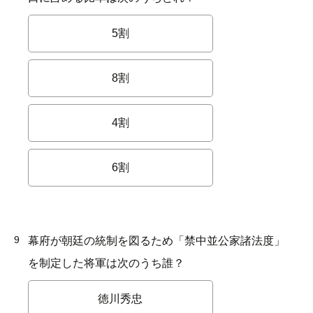
5割
8割
4割
6割
9
幕府が朝廷の統制を図るため「禁中並公家諸法度」
を制定した将軍は次のうち誰？
徳川秀忠