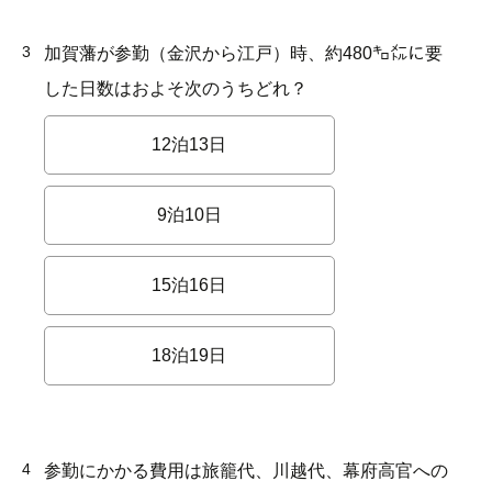
3
加賀藩が参勤（金沢から江戸）時、約480㌔㍍に要
した日数はおよそ次のうちどれ？
12泊13日
9泊10日
15泊16日
18泊19日
4
参勤にかかる費用は旅籠代、川越代、幕府高官への