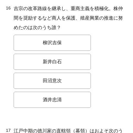
16
吉宗の改革路線を継承し、重商主義を積極化。株仲
間を奨励するなど商人を保護、殖産興業の推進に努
めたのは次のうち誰？
柳沢吉保
新井白石
田沼意次
酒井忠清
17
江戸中期の徳川家の直轄領（幕領）はおよそ次のう