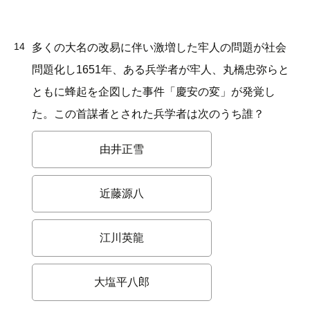
14
多くの大名の改易に伴い激増した牢人の問題が社会
問題化し1651年、ある兵学者が牢人、丸橋忠弥らと
ともに蜂起を企図した事件「慶安の変」が発覚し
た。この首謀者とされた兵学者は次のうち誰？
由井正雪
近藤源八
江川英龍
大塩平八郎