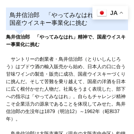
JA
鳥井信治郎 「やってみなはれ」精神で、
国産ウイスキー事業化に挑む
鳥井信治郎 「やってみなはれ」精神で、国産ウイスキ
ー事業化に挑む
サントリーの創業者・鳥井信治郎（とりいしんじろ
う）はブドウ酒の輸入販売から始め、日本人の口に合う
甘味ワインの製造・販売に成功、国産ウイスキーづくり
に挑んだ。そして苦難を乗り越えて、国産の洋酒を日本
に広く根付かせた人物だ。社風をうまく表現した、部下
への指示は「やってみなはれ」。自らもチャレンジ精神
こそ企業活力の源泉であることを体現してみせた。鳥井
信治郎の生没年は1879（明治12）～1962年（昭和37
年）。
鳥井信治郎は大阪市東区（現在の大阪市中央区）釣鐘