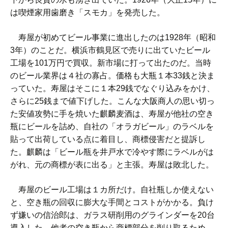
は喫煙家用歯磨き「スモカ」を発売した。
寿屋が初めてビール事業に進出したのは1928年（昭和
3年）のことだ。横浜市鶴見区で売りに出ていたビール
工場を101万円で買収。新市場に打って出たのだ。当時
のビール業界は４社の寡占。価格も大瓶１本33銭と決ま
っていた。寿屋はそこに１本29銭でなぐり込みをかけ、
さらに25銭まで値下げした。こんな大阪商人の思い切っ
た安値攻勢に手を焼いた麒麟麦酒は、寿屋が他社の空き
瓶にビールを詰め、自社の「オラガビール」のラベルを
貼って出荷している点に着目し、商標侵害だと提訴し
た。麒麟は「ビール瓶を井戸水で冷やす際にラベルがは
がれ、元の商標が表に出る」と主張。寿屋は敗北した。
寿屋のビール工場は１カ所だけ。自社瓶しか使えない
と、空き瓶の回収に膨大な手間とコストがかかる。負け
ず嫌いの信治郎は、ガラス研削用のグラインダーを20台
導入した。他者の空き瓶から商標部分を削り取るため