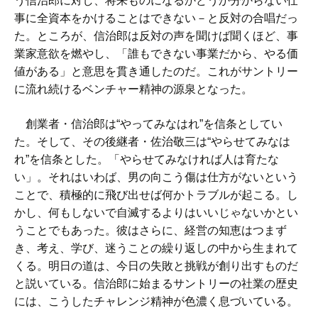
う信治郎に対し、将来ものになるかどうか分からない仕
事に全資本をかけることはできない－と反対の合唱だっ
た。ところが、信治郎は反対の声を聞けば聞くほど、事
業家意欲を燃やし、「誰もできない事業だから、やる価
値がある」と意思を貫き通したのだ。これがサントリー
に流れ続けるベンチャー精神の源泉となった。
創業者・信治郎は“やってみなはれ”を信条としてい
た。そして、その後継者・佐治敬三は“やらせてみなは
れ”を信条とした。「やらせてみなければ人は育たな
い」。それはいわば、男の向こう傷は仕方がないという
ことで、積極的に飛び出せば何かトラブルが起こる。し
かし、何もしないで自滅するよりはいいじゃないかとい
うことでもあった。彼はさらに、経営の知恵はつまず
き、考え、学び、迷うことの繰り返しの中から生まれて
くる。明日の道は、今日の失敗と挑戦が創り出すものだ
と説いている。信治郎に始まるサントリーの社業の歴史
には、こうしたチャレンジ精神が色濃く息づいている。