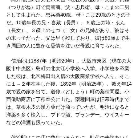
（つりがね）町で両替商、父・忠兵衛、母・こまの二男
として生まれた。忠兵衛40歳、母・こま29歳のときの子
だ。10歳年長の兄・喜蔵（長男）、６歳上の姉・ゑん
（長女）、３歳上のせつ（二女）の兄姉があり、彼はそ
の末っ子だった。父は早く歿しており、彼は80歳まで生
き周囲の人に豊かな愛情を注いだ母親に育てられた。
信治郎は1887年（明治20年）、大阪市東区（現在の大
阪市中央区）島町の北大江小学校へ入学。小学校を卒業
した彼は、北区梅田出入橋の大阪商業学校へ入り、そこ
に１～２年在学した後、1892年（明治25年）、数え年14
歳で親の家を出て、道修（どしょう）町の薬種問屋、小
西儀助商店に丁稚奉公に出た。薬種問屋は旧幕時代まで
は、草根木皮の漢方薬だけ商っていたが、明治になると
洋薬を多く輸入し、ブドウ酒、ブランデー、ウイスキー
などの洋酒も扱っていた。
信治郎はこの店に数年いるうちに、時代の先端をいく