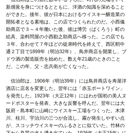
新感覚を身につけるとともに、洋酒の知識を深めること
ができた。後年、彼が日本におけるウイスキー醸造業の
開拓者となる素地は、この店でつくられたのだ。小西儀
助商店で３～４年働いた後、彼は博労（ばくろう）町の
絵具、染料問屋の小西勘之助商店へ移った。この店でも
３年、合わせて７年ほどの徒弟時代を終えて、西区靭中
通２丁目で1899年（明治32年）、鳥井商店を開業し、ブ
ドウ酒の製造販売を始めた。数え年21歳のときのこと
だ。この年、父・忠兵衛が亡くなった。
信治郎は、1906年（明治39年）には鳥井商店を寿屋洋
酒店に店名を変更した。翌年には「赤玉ポートワイン」
を発売した。1923年（大正12年）にはわが国初の美人ヌ
ードポスターを発表、大きな反響を呼んだ。翌年には大
阪府・島本町に山崎にウイスキー工場をつくった。木津
川、桂川、宇治川の三つが合流し、霧が発生しやすい点
が、スコッチウイスキーのふるさとに似ていた。竹林の
下から良質の水も湧き出ていた。1926年（大正15年）に