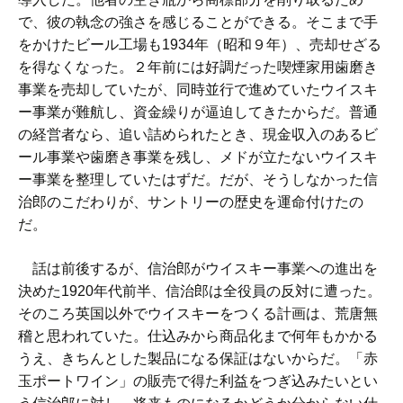
で、彼の執念の強さを感じることができる。そこまで手
をかけたビール工場も1934年（昭和９年）、売却せざる
を得なくなった。２年前には好調だった喫煙家用歯磨き
事業を売却していたが、同時並行で進めていたウイスキ
ー事業が難航し、資金繰りが逼迫してきたからだ。普通
の経営者なら、追い詰められたとき、現金収入のあるビ
ール事業や歯磨き事業を残し、メドが立たないウイスキ
ー事業を整理していたはずだ。だが、そうしなかった信
治郎のこだわりが、サントリーの歴史を運命付けたの
だ。
話は前後するが、信治郎がウイスキー事業への進出を
決めた1920年代前半、信治郎は全役員の反対に遭った。
そのころ英国以外でウイスキーをつくる計画は、荒唐無
稽と思われていた。仕込みから商品化まで何年もかかる
うえ、きちんとした製品になる保証はないからだ。「赤
玉ポートワイン」の販売で得た利益をつぎ込みたいとい