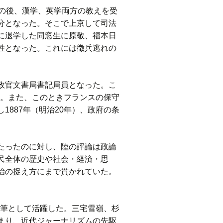
の後、漢学、英学両方の教えを受
分となった。そこで上京して司法
に退学した同窓生に原敬、福本日
姓となった。これには徴兵逃れの
政官文書局書記局員となった。こ
た。また、このときフランスの保守
887年（明治20年）、政府の条
たったのに対し、陸の評論は政論
民全体の歴史や社会・経済・思
治の捉え方にまで貫かれていた。
主筆として活躍した。三宅雪嶺、杉
まり、近代ジャーナリズムの先駆