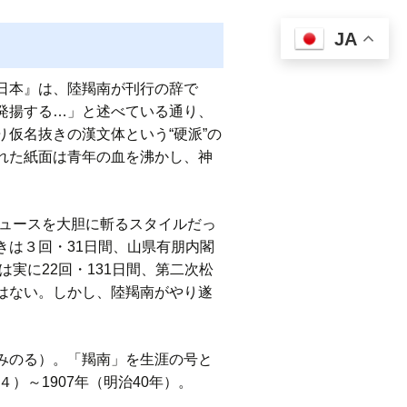
JA
日本』は、陸羯南が刊行の辞で
発揚する…」と述べている通り、
仮名抜きの漢文体という“硬派”の
れた紙面は青年の血を沸かし、神
ニュースを大胆に斬るスタイルだっ
は３回・31日間、山県有朋内閣
実に22回・131日間、第二次松
はない。しかし、陸羯南がやり遂
みのる）。「羯南」を生涯の号と
）～1907年（明治40年）。