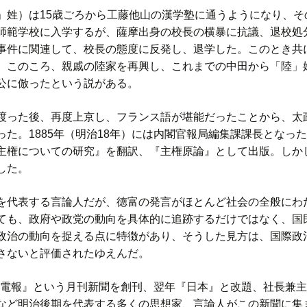
姓）は15歳ごろから工藤他山の漢学塾に通うようになり、そ
師範学校に入学するが、薩摩出身の校長の横暴に抗議、退校処
事件に関連して、校長の態度に反発し、退学した。このとき共
。このころ、親戚の陸家を再興し、これまでの中田から「陸」
公に倣ったという説がある。
った後、再度上京し、フランス語が堪能だったことから、太
た。1885年（明治18年）には内閣官報局編集課課長となっ
権についての研究』を翻訳、『主権原論』として出版。しかし1
した。
代表する言論人だが、徳富の発言がほとんど社会の全般にわ
ても、政府や政党の動向を具体的に追跡するだけではなく、国
政治の動向を捉える点に特徴があり、そうした見方は、国際政
さないと評価されたゆえんだ。
東京電報』という月刊新聞を創刊、翌年『日本』と改題、社長兼
など明治後期を代表する多くの思想家、言論人がこの新聞に集