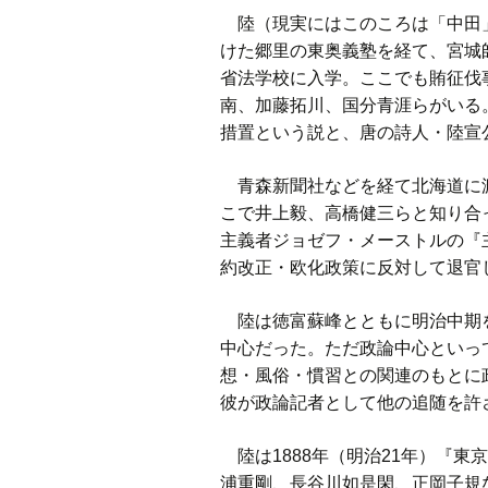
陸（現実にはこのころは「中田」
けた郷里の東奥義塾を経て、宮城
省法学校に入学。ここでも賄征伐
南、加藤拓川、国分青涯らがいる
措置という説と、唐の詩人・陸宣
青森新聞社などを経て北海道に渡
こで井上毅、高橋健三らと知り合っ
主義者ジョゼフ・メーストルの『主
約改正・欧化政策に反対して退官
陸は徳富蘇峰とともに明治中期を
中心だった。ただ政論中心といっ
想・風俗・慣習との関連のもとに
彼が政論記者として他の追随を許
陸は1888年（明治21年）『
浦重剛、長谷川如是閑、正岡子規