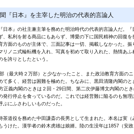
新聞『日本』を主宰した明治の代表的言論人
日本』の社主兼主筆を務めた明治時代の代表的言論人だ。『
ず、私利を射る商品にもあらず、博愛の下に国民精神の回復を
育方面のものが主体で、三面記事は一切、掲載しなかった。振り
マリノニ式輪転機を入れ、写真を初めて取り入れた、熱情あふ
のを誇りとしたという。
0部（最大時２万部）と少なかったこと、また政治教育方面の
めて多く、経営は困難を極めた。ちなみに、黒田清隆内閣のとき
方正義内閣のときは２回・29日間、第二次伊藤博文内閣のときは
の発行停止を食っているのだ。これでは経営難に陥るのも無理
呼ぶにふさわしいものだった。
茶道役を務めた中田謙斎の長男として生まれた。本名は実（
うけた。漢学者の鈴木虎雄は娘婿。陸の生没年は1857（安政４