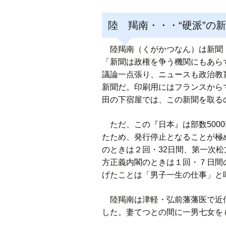
陸 羯南・・・“硬派”の
陸羯南（くがかつなん）は新聞『
「新聞は政権を争う機関にもあら
議論一点張り、ニュースも政治教
新聞だ。印刷用にはフランスから
田の下宿屋では、この新聞を取る
ただ、この『日本』は部数500
たため、発行停止となることが極
のときは２回・32日間、第一次松
方正義内閣のときは１回・７日間
げたことは「男子一生の仕事」と
陸羯南は津軽・弘前藩藩医で近侍
した。妻てつとの間に一男七女をも