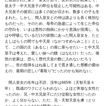
皇太子・中大兄皇子の即位を阻止した可能性はある。中
大兄皇子の後宮には多くの妃が召され、数多くの子も生
まれた。しかし、間人皇女との仲は誰よりも長く格別な
ものだった。そのため、母帝の急逝によって生じた帝位
の空白を、いまは悪性の熱病にかかり意識が混濁し、も
はや呼吸しているだけの状態にあった間人皇女を、たと
えしばらくの間でも中天皇（なかつすめらみこと）とし
て、この国の主（あるじ）の座に座らせたい－と中大兄
皇子は考えた。愛しい妹への餞（はなむけ）だった。後
世の史家は、恐らく歴代天皇の数に入れないだろう
が…。世の指弾をはね返してまで貫き通した禁断の愛ゆ
えの、最期の悲しい“看取り”だったのかも知れない。
間人皇女の生年は不詳、没年は665年（天智天皇４
年）。既成のワクにとらわれない、よほど奔放な女性だ
ったのか、兄・中大兄皇子にだけ従順な女性だったの
か、よく分からない。ただ、兄・天智天皇を虜（とり