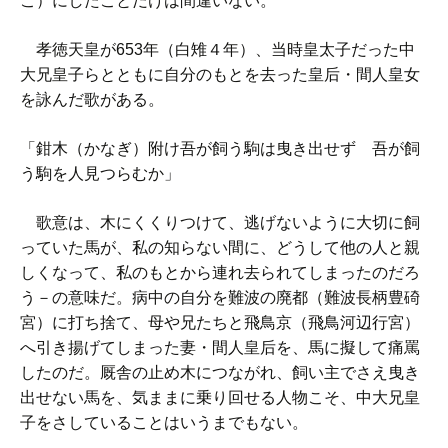
こ）にしたことだけは間違いない。
孝徳天皇が653年（白雉４年）、当時皇太子だった中
大兄皇子らとともに自分のもとを去った皇后・間人皇女
を詠んだ歌がある。
「鉗木（かなぎ）附け吾が飼う駒は曳き出せず 吾が飼
う駒を人見つらむか」
歌意は、木にくくりつけて、逃げないように大切に飼
っていた馬が、私の知らない間に、どうして他の人と親
しくなって、私のもとから連れ去られてしまったのだろ
う－の意味だ。病中の自分を難波の廃都（難波長柄豊碕
宮）に打ち捨て、母や兄たちと飛鳥京（飛鳥河辺行宮）
へ引き揚げてしまった妻・間人皇后を、馬に擬して痛罵
したのだ。厩舎の止め木につながれ、飼い主でさえ曳き
出せない馬を、気ままに乗り回せる人物こそ、中大兄皇
子をさしていることはいうまでもない。