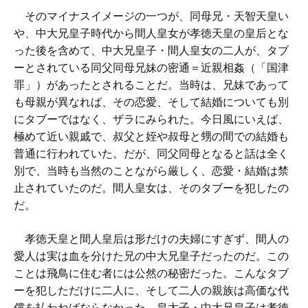
そのマイナスイメージの一つが、同母兄・天智天皇い
や、中大兄皇子時代から間人皇女が孝徳天皇の皇后とな
った後を含めて、中大兄皇子・間人皇女の二人が、タブ
ーとされている同父同母兄妹の密通＝近親相姦（「国津
罪」）があったとされることだ。当時は、兄妹であって
も母親が異なれば、その恋愛、そして結婚についても別
にタブーではなく、ザラにみられた。今日風にいえば、
極めて近い親戚で、叔父と姪や叔母と甥の間での結婚も
普通に行われていた。だが、同父同母となると話は全く
別で、当時も当然のことながら厳しく、恋愛・結婚は禁
止されていたのだ。間人皇女は、そのタブーを犯したの
だ。
孝徳天皇と間人皇后は形だけの夫婦にすぎず、間人の
愛人は実は血を分けた兄の中大兄皇子だったのだ。この
ことは飛鳥に住む者には公然の秘密だった。こんなタブ
ーを犯しただけに二人に、そして二人の親族は高価な代
償を払わねばならなかった。皇太子・中大兄皇子は孝徳