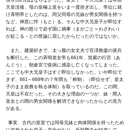
天皇没後、母の皇極上皇をいま一度担ぎ出し、帝位に就
け斉明帝としたのは、同父同母の兄妹が男女関係を持つ
など、神意に悖（もと）る。そんな中大兄皇子が即位す
れば、神の怒りで必ず国に禍事（まがごと＝わざわい）
が起こる－との世論に屈したからだったのではないか。
また、建築好きで、太っ腹の女丈夫で百済救援の派兵
を断行した、この斉明老女帝も661年、筑紫の行宮（あ
んぐう）、朝倉宮で疫病に感染し亡くなってしまった。
ここでも中大兄皇子はすぐ即位しなかった。いや即位で
きず、661～668年の７年間も「称制」（即位せず、皇太
子のまま政務を執る体制）を取っているのだ。この間、
天皇は不在だった。その大きな理由の一つが、妹・間人
皇女との間の男女関係を解消できなかったからとの見方
がある。
事実、古代の皇室では同母兄妹と肉体関係を持ったため
に追放された皇子・皇女がおり、反対勢力が結束して、