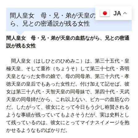
JA
間人皇女 母・兄・弟が天皇の血筋なが
ら、兄との密通説が残る女性
間人皇女 母・兄・弟が天皇の血筋ながら、兄との密通
説が残る女性
間人皇女（はしひとのひめみこ）は、第三十五代・皇
極天皇、そして重祚（ちょうそ）して第三十七代・斉明
天皇となった女帝の娘で、母の同母弟、第三十六代・孝
徳天皇の皇后でもあった女性だ。付け加えて記せば、彼
女は第三十八代・天智天皇の同母妹で、第四十代・天武
天皇の同母姉だから、これ以上ない、ピカ一の血筋なの
だ。したがって、彼女にとって今日もう少し称賛される
ような事績が残っていてもよさそうだが、実は史料とし
て残っているのは、彼女にとってマイナスイメージを抱
かせるようなものばかりだ。