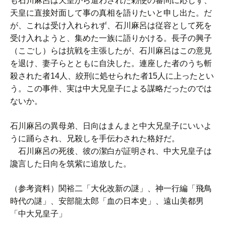
も石川麻呂は天皇から遣わされた勅使の審問に応じず、
天皇に直接対面して事の真相を語りたいと申し出た。だ
が、これは受け入れられず、石川麻呂は従容として死を
受け入れようと、集めた一族に語りかける。長子の興子
（こごし）らは抗戦を主張したが、石川麻呂はこの意見
を退け、妻子らとともに自決した。連座した者のうち斬
殺された者14人、絞刑に処せられた者15人に上ったとい
う。この事件、実は中大兄皇子による謀略だったのでは
ないか。
石川麻呂の異母弟、日向はまんまと中大兄皇子にいいよ
うに踊らされ、兄殺しを手伝わされた格好だ。
石川麻呂の死後、彼の潔白が証明され、中大兄皇子は
讒言した日向を筑紫に追放した。
（参考資料）関裕二「大化改新の謎」、神一行編「飛鳥
時代の謎」、安部龍太郎「血の日本史」、遠山美都男
「中大兄皇子」