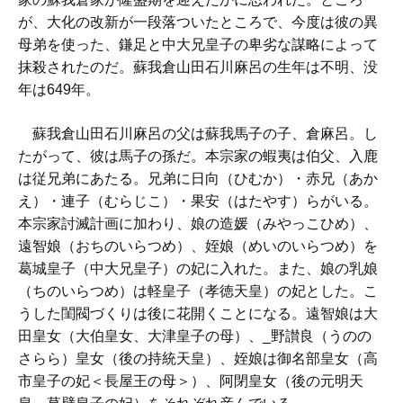
が、大化の改新が一段落ついたところで、今度は彼の異
母弟を使った、鎌足と中大兄皇子の卑劣な謀略によって
抹殺されたのだ。蘇我倉山田石川麻呂の生年は不明、没
年は649年。
蘇我倉山田石川麻呂の父は蘇我馬子の子、倉麻呂。し
たがって、彼は馬子の孫だ。本宗家の蝦夷は伯父、入鹿
は従兄弟にあたる。兄弟に日向（ひむか）・赤兄（あか
え）・連子（むらじこ）・果安（はたやす）らがいる。
本宗家討滅計画に加わり、娘の造媛（みやっこひめ）、
遠智娘（おちのいらつめ）、姪娘（めいのいらつめ）を
葛城皇子（中大兄皇子）の妃に入れた。また、娘の乳娘
（ちのいらつめ）は軽皇子（孝徳天皇）の妃とした。こ
うした閨閥づくりは後に花開くことになる。遠智娘は大
田皇女（大伯皇女、大津皇子の母）、_野讃良（うのの
さらら）皇女（後の持統天皇）、姪娘は御名部皇女（高
市皇子の妃＜長屋王の母＞）、阿閉皇女（後の元明天