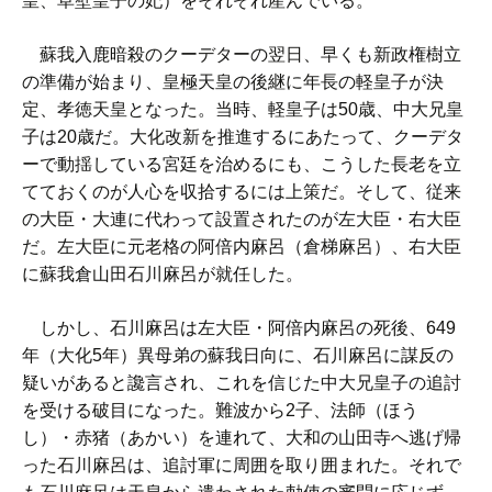
皇、草壁皇子の妃）をそれぞれ産んでいる。
蘇我入鹿暗殺のクーデターの翌日、早くも新政権樹立
の準備が始まり、皇極天皇の後継に年長の軽皇子が決
定、孝徳天皇となった。当時、軽皇子は50歳、中大兄皇
子は20歳だ。大化改新を推進するにあたって、クーデタ
ーで動揺している宮廷を治めるにも、こうした長老を立
てておくのが人心を収拾するには上策だ。そして、従来
の大臣・大連に代わって設置されたのが左大臣・右大臣
だ。左大臣に元老格の阿倍内麻呂（倉梯麻呂）、右大臣
に蘇我倉山田石川麻呂が就任した。
しかし、石川麻呂は左大臣・阿倍内麻呂の死後、649
年（大化5年）異母弟の蘇我日向に、石川麻呂に謀反の
疑いがあると讒言され、これを信じた中大兄皇子の追討
を受ける破目になった。難波から2子、法師（ほう
し）・赤猪（あかい）を連れて、大和の山田寺へ逃げ帰
った石川麻呂は、追討軍に周囲を取り囲まれた。それで