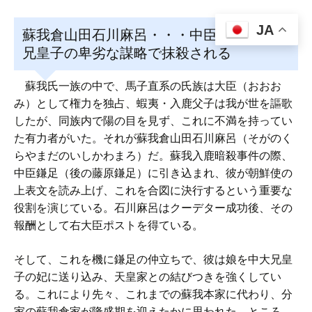
JA
蘇我倉山田石川麻呂・・・中臣鎌足と中大
兄皇子の卑劣な謀略で抹殺される
蘇我氏一族の中で、馬子直系の氏族は大臣（おおお
み）として権力を独占、蝦夷・入鹿父子は我が世を謳歌
したが、同族内で陽の目を見ず、これに不満を持ってい
た有力者がいた。それが蘇我倉山田石川麻呂（そがのく
らやまだのいしかわまろ）だ。蘇我入鹿暗殺事件の際、
中臣鎌足（後の藤原鎌足）に引き込まれ、彼が朝鮮使の
上表文を読み上げ、これを合図に決行するという重要な
役割を演じている。石川麻呂はクーデター成功後、その
報酬として右大臣ポストを得ている。
そして、これを機に鎌足の仲立ちで、彼は娘を中大兄皇
子の妃に送り込み、天皇家との結びつきを強くしてい
る。これにより先々、これまでの蘇我本家に代わり、分
家の蘇我倉家が隆盛期を迎えたかに思われた。ところ