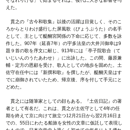
ぞなれりける」で始まるそれは、後代に大きな影響を与
えた。
貫之の『古今和歌集』以後の活躍は目覚しく、そのこ
ろからとりわけ盛行した屏風歌（びょうぶうた）の名手
として、主として醍醐宮関係の下命に応じて、多数を詠
作した。907年（延喜7年）の宇多法皇の大井川御幸は9
題９首の歌を序文に献じ、913年には「亭子院歌合（て
いじいんのうたあわせ）」に出詠した。この間、藤原兼
輔・定方の恩顧を受け、歌人としての地歩を固めた。土
佐守在任中には『新撰和歌』を撰したが、醍醐天皇はす
でに崩御されていたため、帰京後、序を付して手元にと
どめた。
貫之には随筆家としての顔もある。『土佐日記』の著
者として有名だ。これは、貫之が土佐守として4年の任
期を終えて京に向けて旅立つ12月21日から翌2月16日ま
での、55日にわたる船旅を女性の文章に仮託して表現し