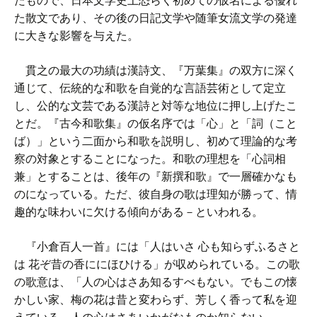
たもので、日本文学史上恐らく初めての仮名による優れ
た散文であり、その後の日記文学や随筆女流文学の発達
に大きな影響を与えた。
貫之の最大の功績は漢詩文、『万葉集』の双方に深く
通じて、伝統的な和歌を自覚的な言語芸術として定立
し、公的な文芸である漢詩と対等な地位に押し上げたこ
とだ。『古今和歌集』の仮名序では「心」と「詞（こと
ば）」という二面から和歌を説明し、初めて理論的な考
察の対象とすることになった。和歌の理想を「心詞相
兼」とすることは、後年の『新撰和歌』で一層確かなも
のになっている。ただ、彼自身の歌は理知が勝って、情
趣的な味わいに欠ける傾向がある－といわれる。
『小倉百人一首』には「人はいさ 心も知らずふるさと
は 花ぞ昔の香ににほひける」が収められている。この歌
の歌意は、「人の心はさあ知るすべもない。でもこの懐
かしい家、梅の花は昔と変わらず、芳しく香って私を迎