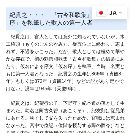
JA
紀貫之・・・ 『古今和歌集』の「仮名
序」を執筆した歌人の第一人者
紀貫之は、官人としては意外に知られていないが、木
工権頭（もくのごんのかみ）、従五位上に終わり、恵ま
れず、不遇をかこった。だが、歌人としては極めて華や
かな存在で、初の勅撰和歌集『古今和歌集』の編纂にあ
たり、仮名による序文「仮名序」を執筆、当時、名実と
もに第一人者となった。紀貫之の生年は866年（貞観8
年）もしくは872年（貞観14年）などの説があり定かで
はない。没年は945年（天慶9年）。
紀貫之は、紀望行の子、下野守・紀本道の孫として生
まれた。幼名は阿古久曽（あこくそ）。紀友則は従兄弟
にあたる。幼くして父を失ったためか、官職には恵まれ
なかった。宮中で位記（位階を授与する際の辞令）など
を書く内記（中務省所属の官職）の職などを経て40歳半