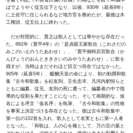
ばでようやく従五位下となり、以後、930年（延長8年）
に土佐守に任じられるなど地方官を務めたが、最後は木
工権頭、従五位上に終わった。
だが対照的に、貫之は歌人としては華やかな存在だっ
た。892年（寛平4年）の「是貞親王家歌合（これさだの
みこのいえのうたあわせ）」、「寛平御時后宮歌合（か
んぴょうのおんとききさいのみやうたあわせ）」に歌を
残すが、当時はまだそれほど目立つ存在ではなかった。
905年（延喜5年）、醍醐天皇の命により、初の勅撰和歌
集『古今和歌集』を紀友則、壬生忠岑、凡河内躬恒らと
ともに編纂。従兄、友則の死に遭って、編纂者の中で指
導的な役割を果たすことになった。そして画期的な、仮
名による序文「仮名序」を執筆、『古今和歌集』の性格
を事実上決定づける存在となった。彼は古今和歌集中、
第一位の102首を入れ、歌人として名実ともに第一人者
となった。「和歌は、人の心を種として、万の言の葉と