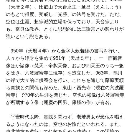
（天暦２年）、比叡山で天台座主・延昌（えんしょう）
のもとで得度、受戒し「光勝」の法号を受けた。ただ、
空也は生涯、超宗派的立場を保っており、天台宗より
も、奈良仏教界、とくに思想的には三論宗との関わりが
強いという説もある。
950年（天暦４年）から金字大般若経の書写を行い、
人々から浄財を集めて951年（天暦５年）、十一面観音
像ほか諸像（梵天・帝釈天像、および四天王のうち一躯
を除き、六波羅蜜寺に現存）を造立した。963年、鴨川
の岸で大々的に供養会を行い、これらを通して藤原実頼
ら貴族との関係も深めた。東山・西光寺（現在の六波羅
蜜寺）で70年の生涯を閉じた。空也の彫像は六波羅蜜寺
が所蔵する立像（運慶の四男、康勝の作）が有名。
平安時代以降、貴賎を問わず、老若男女が念仏を唱え
るようになったのは、空也のお陰だといわれる。また、
東北地方を遊行して仏教を広めた功績は、この辺境の