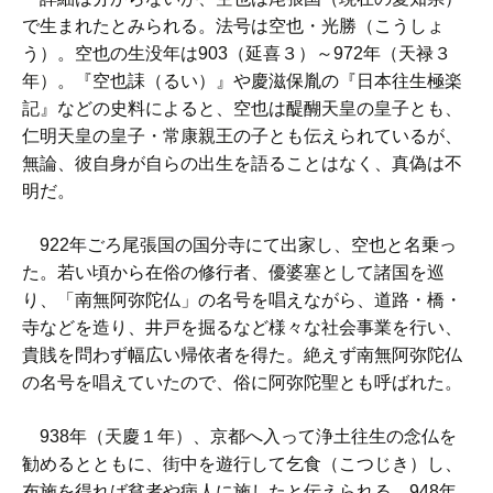
で生まれたとみられる。法号は空也・光勝（こうしょ
う）。空也の生没年は903（延喜３）～972年（天禄３
年）。『空也誄（るい）』や慶滋保胤の『日本往生極楽
記』などの史料によると、空也は醍醐天皇の皇子とも、
仁明天皇の皇子・常康親王の子とも伝えられているが、
無論、彼自身が自らの出生を語ることはなく、真偽は不
明だ。
922年ごろ尾張国の国分寺にて出家し、空也と名乗っ
た。若い頃から在俗の修行者、優婆塞として諸国を巡
り、「南無阿弥陀仏」の名号を唱えながら、道路・橋・
寺などを造り、井戸を掘るなど様々な社会事業を行い、
貴賎を問わず幅広い帰依者を得た。絶えず南無阿弥陀仏
の名号を唱えていたので、俗に阿弥陀聖とも呼ばれた。
938年（天慶１年）、京都へ入って浄土往生の念仏を
勧めるとともに、街中を遊行して乞食（こつじき）し、
布施を得れば貧者や病人に施したと伝えられる。948年