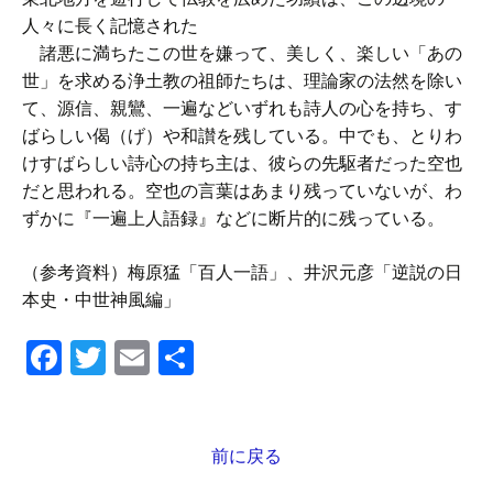
人々に長く記憶された
諸悪に満ちたこの世を嫌って、美しく、楽しい「あの
世」を求める浄土教の祖師たちは、理論家の法然を除い
て、源信、親鸞、一遍などいずれも詩人の心を持ち、す
ばらしい偈（げ）や和讃を残している。中でも、とりわ
けすばらしい詩心の持ち主は、彼らの先駆者だった空也
だと思われる。空也の言葉はあまり残っていないが、わ
ずかに『一遍上人語録』などに断片的に残っている。
（参考資料）梅原猛「百人一語」、井沢元彦「逆説の日
本史・中世神風編」
F
T
E
共
a
wi
m
有
c
tt
ail
e
er
前に戻る
投