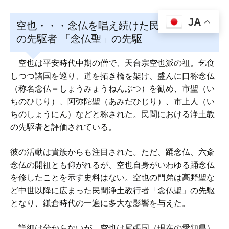
JA
空也・・・念仏を唱え続けた民間の浄土教
の先駆者 「念仏聖」の先駆
空也は平安時代中期の僧で、天台宗空也派の祖。乞食
しつつ諸国を巡り、道を拓き橋を架け、盛んに口称念仏
（称名念仏＝しょうみょうねんぶつ）を勧め、市聖（い
ちのひじり）、阿弥陀聖（あみだひじり）、市上人（い
ちのしょうにん）などと称された。民間における浄土教
の先駆者と評価されている。
彼の活動は貴族からも注目された。ただ、踊念仏、六斎
念仏の開祖とも仰がれるが、空也自身がいわゆる踊念仏
を修したことを示す史料はない。空也の門弟は高野聖な
ど中世以降に広まった民間浄土教行者「念仏聖」の先駆
となり、鎌倉時代の一遍に多大な影響を与えた。
詳細は分からないが、空也は尾張国（現在の愛知県）