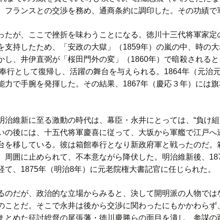
、フランスとの交渉を務め、通商条約に調印した。その功績で
たが、ここで挫折を味わうことになる。徳川十三代将軍家定
を支持したため、「安政の大獄」（1859年）の嵐の中、時の
かし、井伊直弼が「桜田門外の変」（1860年）で暗殺される
町奉行として復帰し、活躍の舞台を与えられる。1864年（元
能力で手腕を発揮した。その結果、1867年（慶応３年）には
治維新に至る激動の時代は、幕臣・永井にとっては、“負け組
いの後には、十五代将軍慶喜に従って、大坂から軍艦で江戸へ
台を移している。彼は箱館奉行となり新政府軍と戦ったのだ。
、周囲に止められて、不本意ながら降伏した。明治維新後、187
て、1875年（明治8年）に元老院権大書記官に任じられた。
のだが、政治的な立場からみると、決して開明派の人物では
のことだ。そこで永井は後から交渉に関わったにもかかわらず
まとめた征討総督の尾張藩・徳川慶勝らの面目を潰し、参謀の