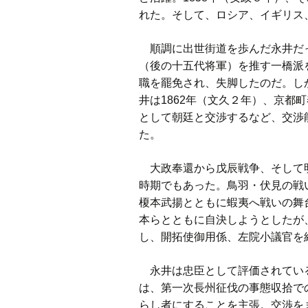
れた。そして、ロシア、イギリス
順調に出世街道を歩んだ永井だっ
（後の十五代将軍）を推す一橋派
職を罷免され、失脚したのだ。し
井は1862年（文久２年）、京都
として朝廷と交渉するなど、交渉
た。
大政奉還から戊辰戦争、そして明
時期でもあった。鳥羽・伏見の戦
榎本武揚とともに蝦夷へ戦いの舞
本らとともに自決しようとしたが
し、開拓使御用係、左院小議官を経
永井は忠臣として評価されている
は、第一次長州征伐の事態収拾で
らし者にすることを主張。交渉を