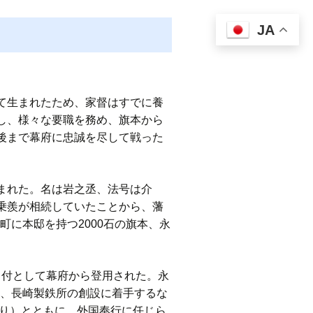
JA
て生まれたため、家督はすでに養
し、様々な要職を務め、旗本から
後まで幕府に忠誠を尽して戦った
まれた。名は岩之丞、法号は介
乗羨が相続していたことから、藩
町に本邸を持つ2000石の旗本、永
目付として幕府から登用された。永
き、長崎製鉄所の創設に着手するな
なり）とともに、外国奉行に任じら