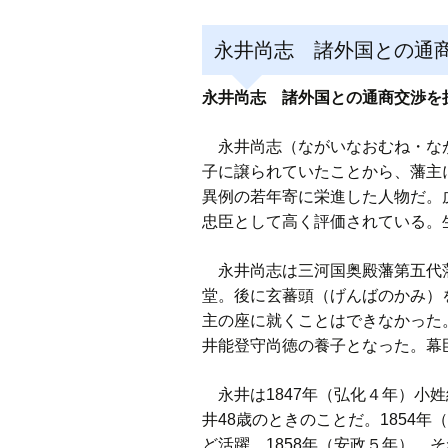
永井尚志 諸外国との通
永井尚志 諸外国との通商交渉を
永井尚志（ながいなおむね・なが
子に譲られていたことから、藩主
異例の若年寄に栄進した人物だ。
忠臣として高く評価されている。生没
永井尚志は三河国奥殿藩第五代藩
堂。後に玄蕃頭（げんばのかみ）
主の座に就くことはできなかった。
井能登守尚徳の養子となった。幕
永井は1847年（弘化４年）小姓
井48歳のときのことだ。1854
ど活躍。1858年（安政５年）