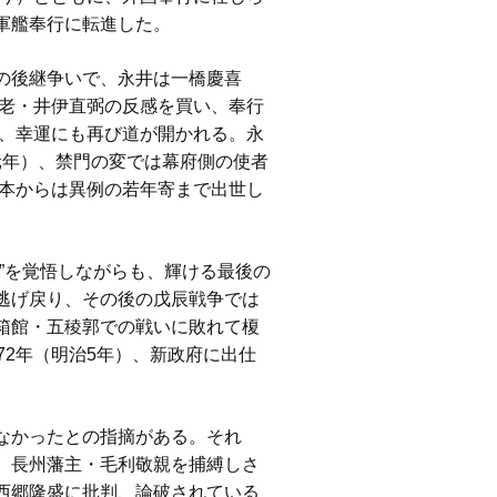
軍艦奉行に転進した。
の後継争いで、永井は一橋慶喜
大老・井伊直弼の反感を買い、奉行
と、幸運にも再び道が開かれる。永
治元年）、禁門の変では幕府側の使者
旗本からは異例の若年寄まで出世し
”を覚悟しながらも、輝ける最後の
逃げ戻り、その後の戊辰戦争では
箱館・五稜郭での戦いに敗れて榎
2年（明治5年）、新政府に出仕
なかったとの指摘がある。それ
、長州藩主・毛利敬親を捕縛しさ
西郷隆盛に批判、論破されている