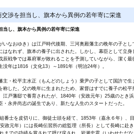
商交渉を担当し、旗本から異例の若年寄に栄進
担当し、旗本から異例の若年寄に栄進
いなおゆき）は江戸時代後期、三河奥殿藩主の晩年の子とし
にはなれず、旗本の養子に出された。しかし、幕臣として立身
戊辰戦争では幕府軍が敗れることを予測していながら、潔く最
年は1816（文化13）～1891年（明治24年）。
主・松平主水正（もんどのしょう）乗尹の子として国許で生
を称した。父の晩年に生まれたため、家督はすでに養子の松平
江戸藩邸で養育されたが、1840年（安政元年）25歳のとき浜
臣・永井尚志の誕生であり、新たな人生のスタートだった。
組番士を皮切りに、御徒士頭を経て、1853年（嘉永６年）、
年（安政元年）には長崎伝習所の総監理（所長）として長崎に赴
、それまでの功績を賞されて呼び戻され、岩瀬忠震（いわせただ