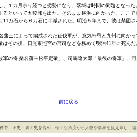
し、１カ月余り経つと劣勢になり、落城は時間の問題となった
するといって五稜郭を出た。そのまま横浜に向かった。ここで
も11万石から６万石に半減された。明治５年まで、彼は禁固さ
名藩士によって編成された征伐軍が、意気軒昂と九州に向かっ
敬はその後、日光東照宮の宮司などを務めて明治41年に死んだ
敗軍の将 桑名藩主松平定敬」、司馬遼太郎「最後の将軍」、
前に戻る
精神で、正史・裏面史を含め、様々な角度から人物や事象を捉え直し、