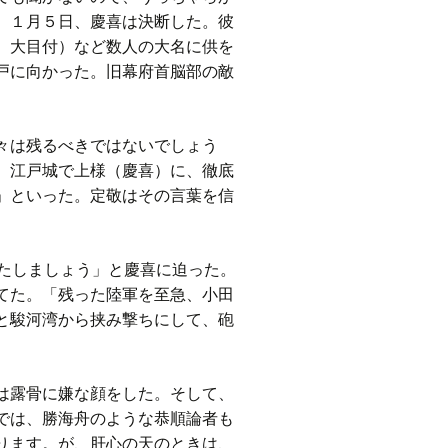
、１月５日、慶喜は決断した。彼
、大目付）など数人の大名に供を
戸に向かった。旧幕府首脳部の敵
々は残るべきではないでしょう
。江戸城で上様（慶喜）に、徹底
」といった。定敬はその言葉を信
たしましょう」と慶喜に迫った。
てた。「残った陸軍を至急、小田
と駿河湾から挟み撃ちにして、砲
は露骨に嫌な顔をした。そして、
では、勝海舟のような恭順論者も
ります。が、肝心の天のときは、