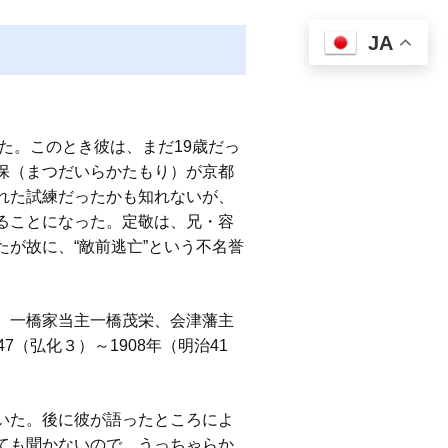
JA
た。このとき彼は、まだ19歳だっ
保（まつだいらかたもり）が京都
れた試練だったかも知れないが、
ることになった。定敬は、兄・容
が故に、“敵前逃亡”という不名誉
、一橋家当主一橋茂栄、会津藩主
（弘化３）～1908年（明治41
いた。後に彼が語ったところによ
ても聞かないので、うっちゃらか