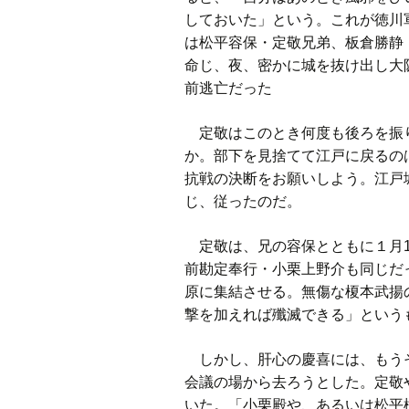
しておいた」という。これが徳川
は松平容保・定敬兄弟、板倉勝静
命じ、夜、密かに城を抜け出し大
前逃亡だった
定敬はこのとき何度も後ろを振り
か。部下を見捨てて江戸に戻るの
抗戦の決断をお願いしよう。江戸
じ、従ったのだ。
定敬は、兄の容保とともに１月1
前勘定奉行・小栗上野介も同じだ
原に集結させる。無傷な榎本武揚
撃を加えれば殲滅できる」という
しかし、肝心の慶喜には、もうそ
会議の場から去ろうとした。定敬
いた。「小栗殿や、あるいは松平