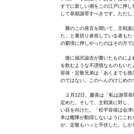
すでに新しい潮をこの江戸に押し
して恭順謝罪すべきです。ただし
勝のこの発言を聞いて、主戦派は
た」と裏切り者視している者もた
の窮境に押しやったのはその方で
後に福沢諭吉が書いたものによれ
を飲むような不謹慎なものもいた
容保・定敬兄弟は「あくまでも徳
のではない。このへんのけじめの
２月12日、慶喜は「私は謝罪恭
定めた。そして、主戦派に対し、
い目を向けた。「松平容保は会津
本は艦隊が動揺しないようにこれ
が、定敬もハッと平伏した。しか