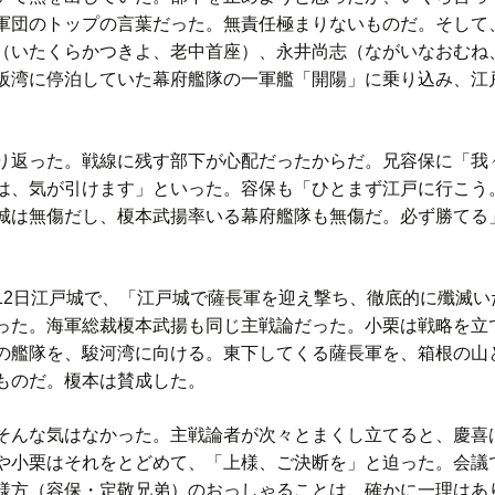
軍団のトップの言葉だった。無責任極まりないものだ。そして
（いたくらかつきよ、老中首座）、永井尚志（ながいなおむね
阪湾に停泊していた幕府艦隊の一軍艦「開陽」に乗り込み、江
返った。戦線に残す部下が心配だったからだ。兄容保に「我
は、気が引けます」といった。容保も「ひとまず江戸に行こう
城は無傷だし、榎本武揚率いる幕府艦隊も無傷だ。必ず勝てる
2日江戸城で、「江戸城で薩長軍を迎え撃ち、徹底的に殲滅い
った。海軍総裁榎本武揚も同じ主戦論だった。小栗は戦略を立
の艦隊を、駿河湾に向ける。東下してくる薩長軍を、箱根の山
ものだ。榎本は賛成した。
んな気はなかった。主戦論者が次々とまくし立てると、慶喜
や小栗はそれをとどめて、「上様、ご決断を」と迫った。会議
様方（容保・定敬兄弟）のおっしゃることは、確かに一理はあ