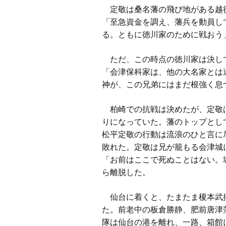
定敬は桑名藩の飛び地がある越後
「至急資金を調え、藩兵を動員し
る。ともに徳川家のために戦おう
ただ、この時点の徳川家は決して
「会津保科家は、他の大名家とは
神が、この兄弟にはまだ根強く息
柏崎での抗戦は決めたが、定敬は
りになっていた。藩のトップとし
松平定敬の行動は流浪のひと言に
敗れた。定敬は兄が籠もる会津城
「お前はここで死ぬことはない。
ら離脱した。
仙台に着くと、たまたま榎本武揚
た。前老中の板倉勝静、肥前唐津
隊は仙台の港を離れ、一路、箱館