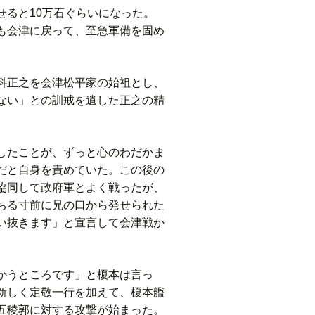
ると10万石ぐらいになった。
も会津に戻って、至急軍備を固め
科正之を会津松平家の始祖とし、
ない」との訓戒を遺した正之の精
したことが、ずっと心のわだかま
だと自身を責めていた。この後の
協同して政府軍とよく戦ったが、
ちる寸前に兄の口から発せられた
い抜きます」と宣言して会津戦か
かうところです」と榎本は言っ
新しく定敬一行を加えて、榎本艦
五稜郭に対する攻撃が始まった。