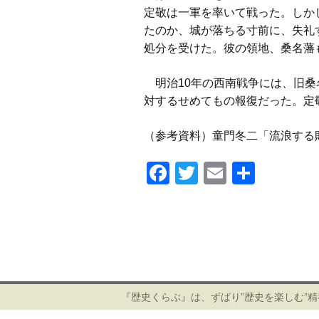
定敬は一軍を率いて戦った。しか
たのか、城が落ちる寸前に、失礼
処分を受けた。彼の領地、桑名藩
明治10年の西南戦争には、旧桑
対するせめてもの報復だった。定
（参考資料）童門冬二「流浪する
F
T
E
共
a
wi
m
有
c
tt
ail
e
er
投
b
稿
ナ
o
ビ
『歴史くらぶ』は、ずばり”歴史を楽しむ”
o
ゲ