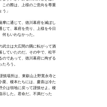
。この際は、上様のご意向を尊重
ょう」
薩摩に通じて、徳川幕府を滅ぼし
通じて、幕府を売り、上様を今日
、何もいわなかった。
の武士は大広間の隅に転がって酒
落していたのだ。その中で、松平
るのであって、徳川幕府に殉ずる
ったろう。
謹慎場所は、東叡山上野寛永寺と
小栗、榎本たちには、慶喜は冷た
野介は領地に戻って謹慎せよ。榎
指示した。君命だ。不満だった