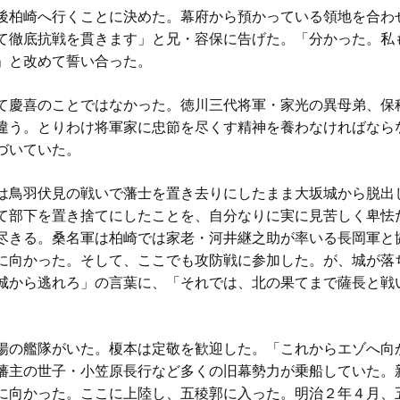
柏崎へ行くことに決めた。幕府から預かっている領地を合わせ
て徹底抗戦を貫きます」と兄・容保に告げた。「分かった。私
」と改めて誓い合った。
慶喜のことではなかった。徳川三代将軍・家光の異母弟、保
違う。とりわけ将軍家に忠節を尽くす精神を養わなければなら
づいていた。
鳥羽伏見の戦いで藩士を置き去りにしたまま大坂城から脱出
て部下を置き捨てにしたことを、自分なりに実に見苦しく卑怯
尽きる。桑名軍は柏崎では家老・河井継之助が率いる長岡軍と
に向かった。そして、ここでも攻防戦に参加した。が、城が落
城から逃れろ」の言葉に、「それでは、北の果てまで薩長と戦
の艦隊がいた。榎本は定敬を歓迎した。「これからエゾへ向
藩主の世子・小笠原長行など多くの旧幕勢力が乗船していた。
に向かった。ここに上陸し、五稜郭に入った。明治２年４月、