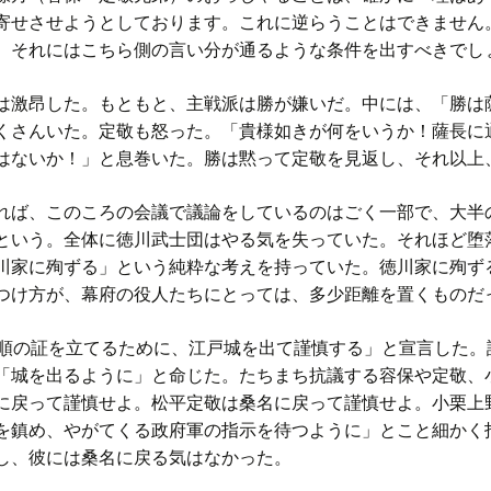
寄せさせようとしております。これに逆らうことはできません
、それにはこちら側の言い分が通るような条件を出すべきでし
激昂した。もともと、主戦派は勝が嫌いだ。中には、「勝は
くさんいた。定敬も怒った。「貴様如きが何をいうか！薩長に
はないか！」と息巻いた。勝は黙って定敬を見返し、それ以上
ば、このころの会議で議論をしているのはごく一部で、大半
という。全体に徳川武士団はやる気を失っていた。それほど堕
川家に殉ずる」という純粋な考えを持っていた。徳川家に殉ず
つけ方が、幕府の役人たちにとっては、多少距離を置くものだ
順の証を立てるために、江戸城を出て謹慎する」と宣言した。
「城を出るように」と命じた。たちまち抗議する容保や定敬、
に戻って謹慎せよ。松平定敬は桑名に戻って謹慎せよ。小栗上
を鎮め、やがてくる政府軍の指示を待つように」とこと細かく
し、彼には桑名に戻る気はなかった。