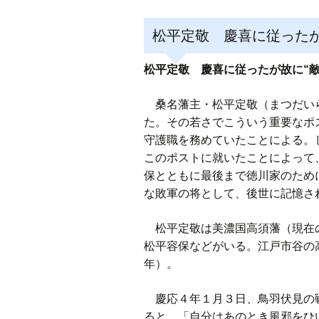
松平定敬 慶喜に従ったが
松平定敬 慶喜に従ったが故に“
桑名藩主・松平定敬（まつだいら
た。その若さでこういう重要なポ
守護職を務めていたことによる。
このポストに就いたことによって
保とともに最後まで徳川家のため
な敗軍の将として、後世に記憶さ
松平定敬は美濃国高須藩（現在の
松平容保などがいる。江戸市谷の高
年）。
慶応４年１月３日、鳥羽伏見の戦
ると、「自分はあのとき風邪をひ