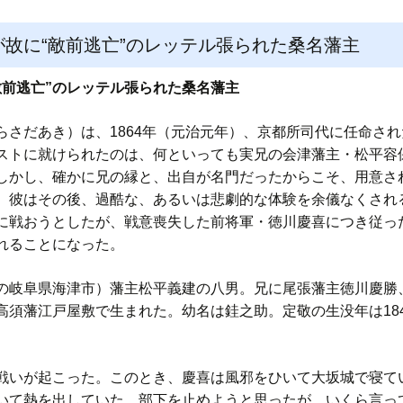
故に“敵前逃亡”のレッテル張られた桑名藩主
敵前逃亡”のレッテル張られた桑名藩主
さだあき）は、1864年（元治元年）、京都所司代に任命され
ストに就けられたのは、何といっても実兄の会津藩主・松平容
しかし、確かに兄の縁と、出自が名門だったからこそ、用意さ
、彼はその後、過酷な、あるいは悲劇的な体験を余儀なくされ
に戦おうとしたが、戦意喪失した前将軍・徳川慶喜につき従った
れることになった。
岐阜県海津市）藩主松平義建の八男。兄に尾張藩主徳川慶勝
須藩江戸屋敷で生まれた。幼名は銈之助。定敬の生没年は1847
いが起こった。このとき、慶喜は風邪をひいて大坂城で寝て
いて熱を出していた。部下を止めようと思ったが、いくら言っ