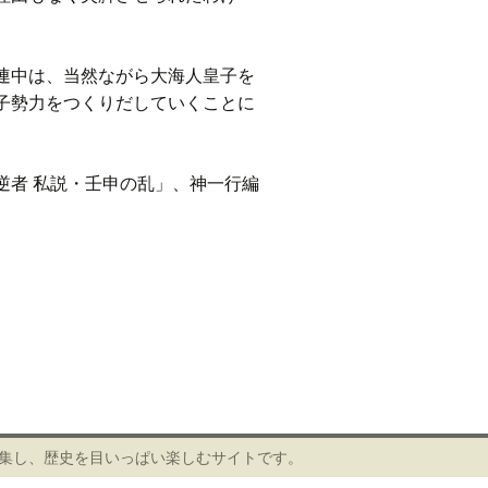
連中は、当然ながら大海人皇子を
子勢力をつくりだしていくことに
逆者 私説・壬申の乱」、神一行編
編集し、歴史を目いっぱい楽しむサイトです。