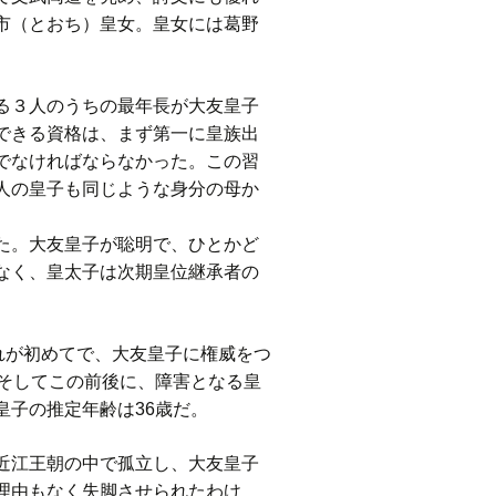
市（とおち）皇女。皇女には葛野
る３人のうちの最年長が大友皇子
できる資格は、まず第一に皇族出
でなければならなかった。この習
人の皇子も同じような身分の母か
た。大友皇子が聡明で、ひとかど
なく、皇太子は次期皇位継承者の
。
れが初めてで、大友皇子に権威をつ
そしてこの前後に、障害となる皇
子の推定年齢は36歳だ。
近江王朝の中で孤立し、大友皇子
理由もなく失脚させられたわけ