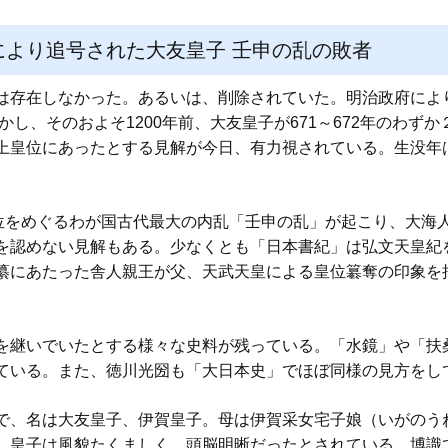
により追号された大友皇子 壬申の乱の敗者
存在しなかった。あるいは、削除されていた。明治政府によ
かし、そのおよそ1200年前、大友皇子が671～672年のわ
皇位にあったとする見解が今日、有力視されている。生没年は6
位をめぐるわが国古代最大の内乱「壬申の乱」が起こり、大海
を認めない見解もある。少なくとも「日本書紀」は弘文天皇紀
纂にあたった舎人親王が父、天武天皇による皇位簒奪の印象を
を継いでいたとする様々な史料が残っている。「水鏡」や「扶
ている。また、徳川光圀も「大日本史」でほぼ同様の見方をし
、名は大友皇子、伊賀皇子。母は伊賀采女宅子娘（いがのう
、皇子は風貌たくましく、頭脳明晰だったとされている。博識