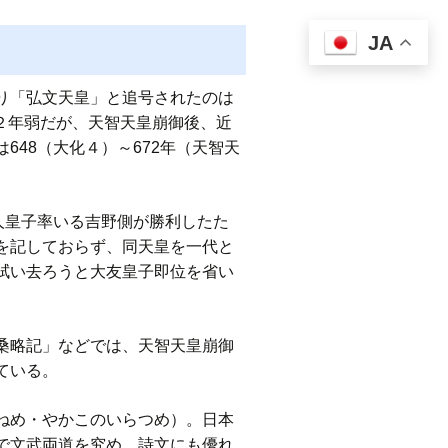
JA
り「弘文天皇」と追号されたのは
ずか２年弱だが、天智天皇崩御後、近
48（大化４）～672年（天智天
人皇子率いる吉野側が勝利したた
を記しておらず、同天皇を一代と
拭い去ろうと大友皇子即位を省い
桑略記」などでは、天智天皇崩御
ている。
ねめ・やかこのいらつめ）。日本
で文武両道を究め、詩文にも優れ