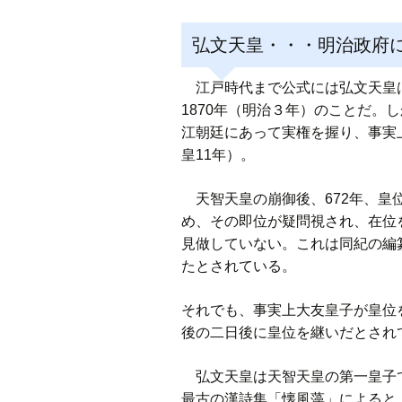
弘文天皇・・・明治政府
江戸時代まで公式には弘文天皇は
1870年（明治３年）のことだ。し
江朝廷にあって実権を握り、事実上
皇11年）。
天智天皇の崩御後、672年、皇
め、その即位が疑問視され、在位
見做していない。これは同紀の編
たとされている。
それでも、事実上大友皇子が皇位
後の二日後に皇位を継いだとされ
弘文天皇は天智天皇の第一皇子で
最古の漢詩集「懐風藻」によると