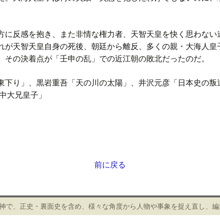
に反感を抱き、また非情な権力者、天智天皇を快く思わない
れが天智天皇自身の死後、朝廷から離反、多くの親・大海人皇
、その決着点が「壬申の乱」での近江朝の敗北だったのだ。
東下り」、黒岩重吾「天の川の太陽」、井沢元彦「日本史の叛
「中大兄皇子」
前に戻る
精神で、正史・裏面史を含め、様々な角度から人物や事象を捉え直し、