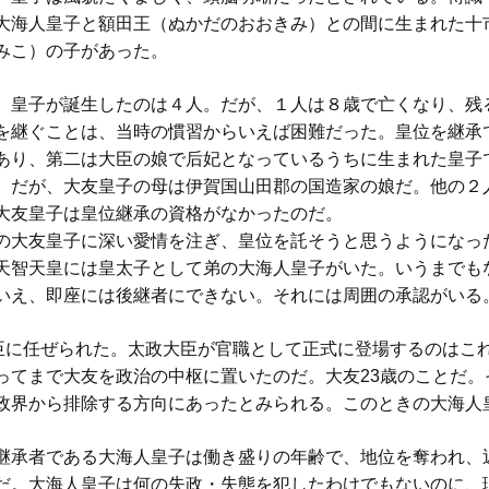
大海人皇子と額田王（ぬかだのおおきみ）との間に生まれた十
みこ）の子があった。
皇子が誕生したのは４人。だが、１人は８歳で亡くなり、残
を継ぐことは、当時の慣習からいえば困難だった。皇位を継承
あり、第二は大臣の娘で后妃となっているうちに生まれた皇子
。だが、大友皇子の母は伊賀国山田郡の国造家の娘だ。他の２
大友皇子は皇位継承の資格がなかったのだ。
大友皇子に深い愛情を注ぎ、皇位を託そうと思うようになっ
天智天皇には皇太子として弟の大海人皇子がいた。いうまでも
いえ、即座には後継者にできない。それには周囲の承認がいる
大臣に任ぜられた。太政大臣が官職として正式に登場するのはこ
ってまで大友を政治の中枢に置いたのだ。大友23歳のことだ。
政界から排除する方向にあったとみられる。このときの大海人皇
継承者である大海人皇子は働き盛りの年齢で、地位を奪われ、
だ。大海人皇子は何の失政・失態を犯したわけでもないのに、