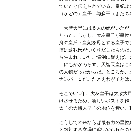
ていたと伝えられている。皇妃は
（かどの）皇子、与多王（よたの
天智天皇には８人の妃がいたが、
だった。しかし、大友皇子が皇位
身の皇后・皇妃を母とする皇子で
慣は蘇我氏がつくりだしたものだ
ら生まれていた。慣例に従えば、
にもかかわらず、天智天皇はこの
の人物だったからだ。ところが、
ナンバー１だ。たとえわが子とは
そこで671年、大友皇子は太政
けさせるため、新しいポストを作
太子の大海人皇子の地位を奪い、
こうして本来ならば最有力の皇位
と敵対する立場に追いやられたの