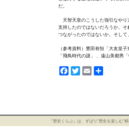
だ。
天智天皇のこうした強引なやり方
支持したのではないだろうか。そ
つながったのではないか。そして
（参考資料）豊田有恒「大友皇子
「飛鳥時代の謎」 、遠山美都男
F
T
E
共
a
wi
m
有
c
tt
ail
e
er
投
b
稿
ナ
o
ビ
『歴史くらぶ』は、ずばり”歴史を楽しむ”
o