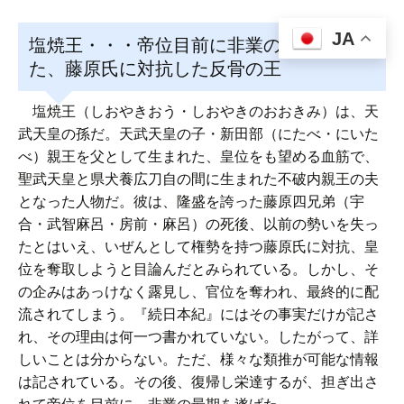
JA
塩焼王・・・帝位目前に非業の最期を遂げ
た、藤原氏に対抗した反骨の王
塩焼王（しおやきおう・しおやきのおおきみ）は、天
武天皇の孫だ。天武天皇の子・新田部（にたべ・にいた
べ）親王を父として生まれた、皇位をも望める血筋で、
聖武天皇と県犬養広刀自の間に生まれた不破内親王の夫
となった人物だ。彼は、隆盛を誇った藤原四兄弟（宇
合・武智麻呂・房前・麻呂）の死後、以前の勢いを失っ
たとはいえ、いぜんとして権勢を持つ藤原氏に対抗、皇
位を奪取しようと目論んだとみられている。しかし、そ
の企みはあっけなく露見し、官位を奪われ、最終的に配
流されてしまう。『続日本紀』にはその事実だけが記さ
れ、その理由は何一つ書かれていない。したがって、詳
しいことは分からない。ただ、様々な類推が可能な情報
は記されている。その後、復帰し栄達するが、担ぎ出さ