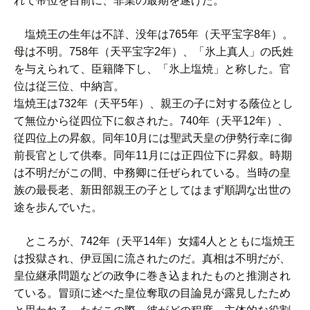
れて帝位を目前に、非業の最期を遂げた。
塩焼王の生年は不詳、没年は765年（天平宝字8年）。
母は不明。758年（天平宝字2年）、「氷上真人」の氏姓
を与えられて、臣籍降下し、「氷上塩焼」と称した。官
位は従三位、中納言。
塩焼王は732年（天平5年）、親王の子に対する蔭位とし
て無位から従四位下に叙された。740年（天平12年）、
従四位上の昇叙。同年10月には聖武天皇の伊勢行幸に御
前長官として供奉。同年11月には正四位下に昇叙。時期
は不明だがこの間、中務卿に任ぜられている。当時の皇
族の最長老、新田部親王の子としてはまず順調な出世の
途を歩んでいた。
ところが、742年（天平14年）女嬬4人とともに塩焼王
は投獄され、伊豆国に流されたのだ。真相は不明だが、
皇位継承問題などの政争に巻き込まれたものと推測され
ている。冒頭に述べた皇位奪取の目論見が露見したため