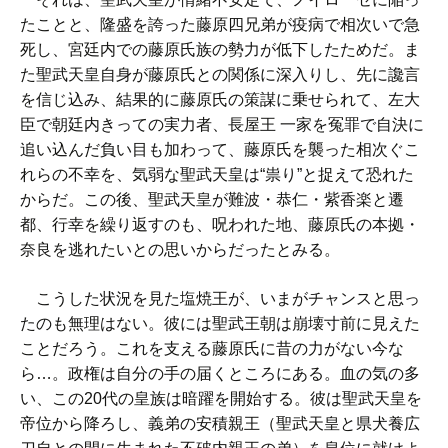
たことと、隆盛を誇った藤原四兄弟が疫病で相次いで急
死し、宮廷内での藤原氏族の勢力が低下したためだ。ま
た聖武天皇自身が藤原氏との関係に深入りし、先に讒言
を信じ込み、結果的に藤原氏の策謀に乗せられて、左大
臣で朝廷内きっての実力者、長屋王 一家を冤罪で自決に
追い込んだ負い目も加わって、藤原氏を襲った相次ぐこ
れらの不幸を、気弱な聖武天皇は“祟り”と捉えて恐れた
からだ。この後、聖武天皇が難波・恭仁・紫香楽と遷
都、行幸を繰り返すのも、呪われた地、藤原氏の本拠・
奈良を逃れたいとの思いからだったとみる。
こうした状況を見た塩焼王が、いまがチャンスと思っ
たのも無理はない。彼には聖武王朝は崩壊寸前に見えた
ことだろう。これを支える藤原氏に昔の力がない今な
ら…。政権は自分の手の届くところにある。血の気の多
い、この20代の皇族は暗躍を開始する。彼は聖武天皇を
帝位から降ろし、義弟の安積親王（聖武天皇と県犬養広