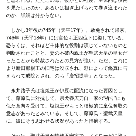
と思われる。ただこの際、彼がどの程度、主体的な役割
を果たしたのか、あるいは担ぎ上げられて巻き込まれた
のか、詳細は分からない。
しかし3年後の745年（天平17年）、赦免されて帰京、
746年（天平18年）には官位も正四位下に復している。
恐らくは、それほど主体的な役割は演じていないものと
判断されたことと、妻の不破内親王が聖武天皇の皇女だ
ったことから特赦されたとの見方が強い。ただ、これに
より新田部親王の旧宅は没収され、勅によって鑑真に与
えられて戒院とされ、のち「唐招提寺」となった。
永井路子氏は塩焼王が伊豆に配流になった要因とし
て、藤原氏に対抗して、県犬養広刀自一家の“祈り”にも
似た意向を受けて、塩焼王がもっと積極的に皇位奪取の
意志があったとみている。そして、藤原氏・聖武天皇
に、彼にそう思わせる状況があったと指摘する。
それは、聖武天皇が情緒不安定で、ノイローゼに陥っ