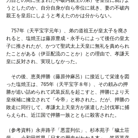
刀自との間に生まれた不破内親王の弟）を皇位に就けよ
うとしたのか、自分自身が自ら帝位に就き、妻の不破内
親王を皇后にしようと考えたのかは分からない。
757年（天平宝字元年）、弟の道祖王が皇太子を廃さ
れると、塩焼王は藤原豊成・永手らによって後任の皇太
子に推されたが、かつて聖武太上天皇に無礼を責められ
たことがある（伊豆配流のことか）との理由で、孝謙天
皇に反対され、実現しなかった。
その後、恵美押勝（藤原仲麻呂）に接近して栄達を図
った塩焼王は、765年（天平宝字８年）、その頼みの押
勝が追い詰められて武装反乱を起こすと、押勝により天
皇候補に擁立されて「今帝」と称された。だが、押勝の
敗走に同行して、孝謙太上天皇方が派遣した討伐軍に捕
らえられ、近江国で押勝一族とともに殺害された。
（参考資料）永井路子「悪霊列伝」、杉本苑子「穢土荘
厳」、小和田哲男「日本の歴史がわかる本」、笠原英彦