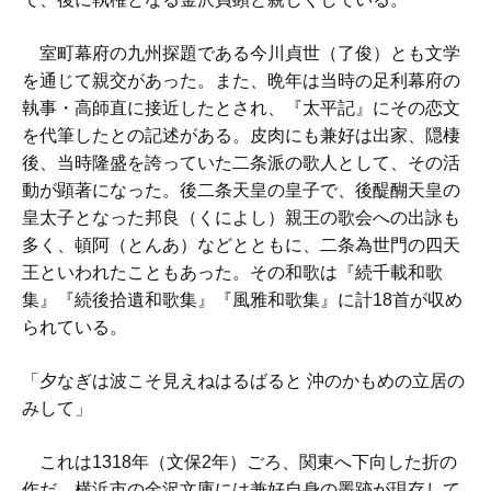
室町幕府の九州探題である今川貞世（了俊）とも文学
を通じて親交があった。また、晩年は当時の足利幕府の
執事・高師直に接近したとされ、『太平記』にその恋文
を代筆したとの記述がある。皮肉にも兼好は出家、隠棲
後、当時隆盛を誇っていた二条派の歌人として、その活
動が顕著になった。後二条天皇の皇子で、後醍醐天皇の
皇太子となった邦良（くによし）親王の歌会への出詠も
多く、頓阿（とんあ）などとともに、二条為世門の四天
王といわれたこともあった。その和歌は『続千載和歌
集』『続後拾遺和歌集』『風雅和歌集』に計18首が収め
られている。
「夕なぎは波こそ見えねはるばると 沖のかもめの立居の
みして」
これは1318年（文保2年）ごろ、関東へ下向した折の
作だ。横浜市の金沢文庫には兼好自身の墨跡が現存して