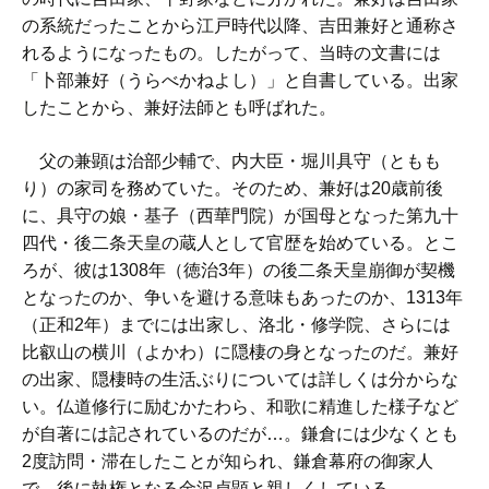
の系統だったことから江戸時代以降、吉田兼好と通称さ
れるようになったもの。したがって、当時の文書には
「卜部兼好（うらべかねよし）」と自書している。出家
したことから、兼好法師とも呼ばれた。
父の兼顕は治部少輔で、内大臣・堀川具守（ともも
り）の家司を務めていた。そのため、兼好は20歳前後
に、具守の娘・基子（西華門院）が国母となった第九十
四代・後二条天皇の蔵人として官歴を始めている。とこ
ろが、彼は1308年（徳治3年）の後二条天皇崩御が契機
となったのか、争いを避ける意味もあったのか、1313年
（正和2年）までには出家し、洛北・修学院、さらには
比叡山の横川（よかわ）に隠棲の身となったのだ。兼好
の出家、隠棲時の生活ぶりについては詳しくは分からな
い。仏道修行に励むかたわら、和歌に精進した様子など
が自著には記されているのだが…。鎌倉には少なくとも
2度訪問・滞在したことが知られ、鎌倉幕府の御家人
で、後に執権となる金沢貞顕と親しくしている。