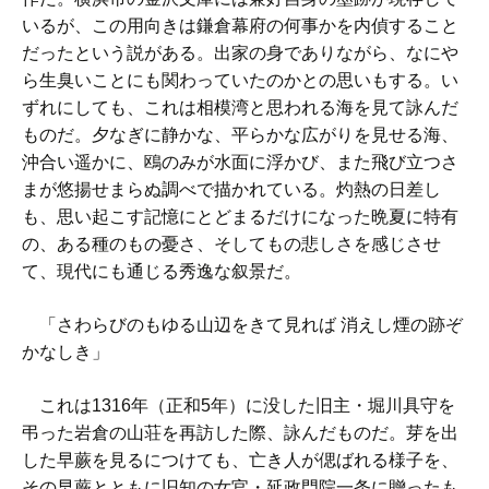
いるが、この用向きは鎌倉幕府の何事かを内偵すること
だったという説がある。出家の身でありながら、なにや
ら生臭いことにも関わっていたのかとの思いもする。い
ずれにしても、これは相模湾と思われる海を見て詠んだ
ものだ。夕なぎに静かな、平らかな広がりを見せる海、
沖合い遥かに、鴎のみが水面に浮かび、また飛び立つさ
まが悠揚せまらぬ調べで描かれている。灼熱の日差し
も、思い起こす記憶にとどまるだけになった晩夏に特有
の、ある種のもの憂さ、そしてもの悲しさを感じさせ
て、現代にも通じる秀逸な叙景だ。
「さわらびのもゆる山辺をきて見れば 消えし煙の跡ぞ
かなしき」
これは1316年（正和5年）に没した旧主・堀川具守を
弔った岩倉の山荘を再訪した際、詠んだものだ。芽を出
した早蕨を見るにつけても、亡き人が偲ばれる様子を、
その早蕨とともに旧知の女官・延政門院一条に贈ったも