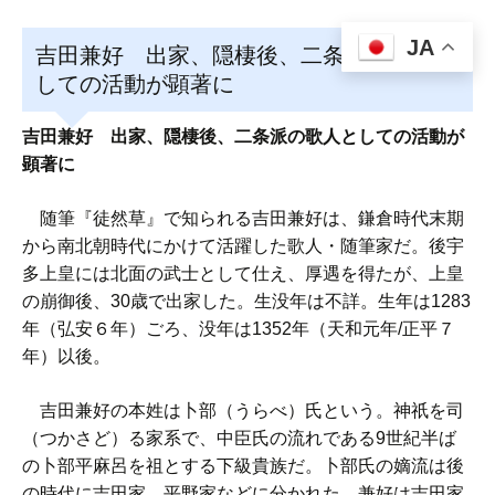
JA
吉田兼好 出家、隠棲後、二条派の歌人と
しての活動が顕著に
吉田兼好 出家、隠棲後、二条派の歌人としての活動が
顕著に
随筆『徒然草』で知られる吉田兼好は、鎌倉時代末期
から南北朝時代にかけて活躍した歌人・随筆家だ。後宇
多上皇には北面の武士として仕え、厚遇を得たが、上皇
の崩御後、30歳で出家した。生没年は不詳。生年は1283
年（弘安６年）ごろ、没年は1352年（天和元年/正平７
年）以後。
吉田兼好の本姓は卜部（うらべ）氏という。神祇を司
（つかさど）る家系で、中臣氏の流れである9世紀半ば
の卜部平麻呂を祖とする下級貴族だ。卜部氏の嫡流は後
の時代に吉田家、平野家などに分かれた。兼好は吉田家