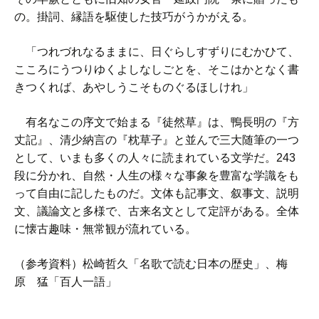
の。掛詞、縁語を駆使した技巧がうかがえる。
「つれづれなるままに、日ぐらしすずりにむかひて、
こころにうつりゆくよしなしごとを、そこはかとなく書
きつくれば、あやしうこそものぐるほしけれ」
有名なこの序文で始まる『徒然草』は、鴨長明の『方
丈記』、清少納言の『枕草子』と並んで三大随筆の一つ
として、いまも多くの人々に読まれている文学だ。243
段に分かれ、自然・人生の様々な事象を豊富な学識をも
って自由に記したものだ。文体も記事文、叙事文、説明
文、議論文と多様で、古来名文として定評がある。全体
に懐古趣味・無常観が流れている。
（参考資料）松崎哲久「名歌で読む日本の歴史」、梅
原 猛「百人一語」