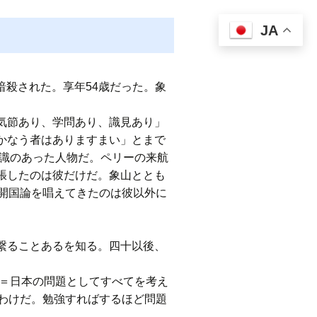
JA
暗殺された。享年54歳だった。象
気節あり、学問あり、識見あり」
かなう者はありますまい」とまで
見識のあった人物だ。ペリーの来航
張したのは彼だけだ。象山ととも
開国論を唱えてきたのは彼以外に
繋ることあるを知る。四十以後、
下＝日本の問題としてすべてを考え
わけだ。勉強すればするほど問題
。