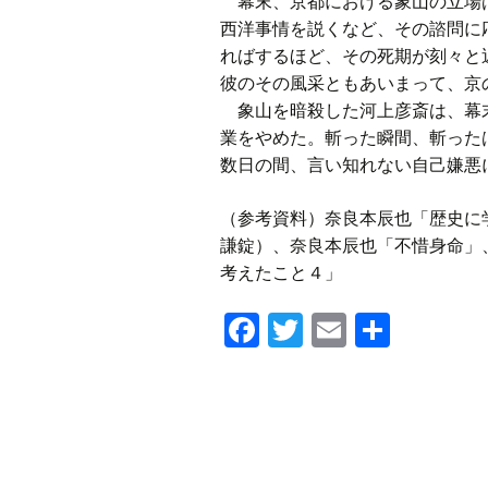
幕末、京都における象山の立場は
西洋事情を説くなど、その諮問に
ればするほど、その死期が刻々と
彼のその風采ともあいまって、京
象山を暗殺した河上彦斎は、幕末
業をやめた。斬った瞬間、斬った
数日の間、言い知れない自己嫌悪
（参考資料）奈良本辰也「歴史に
謙錠）、奈良本辰也「不惜身命」
考えたこと４」
F
T
E
共
a
wi
m
有
c
tt
ail
e
er
投
b
稿