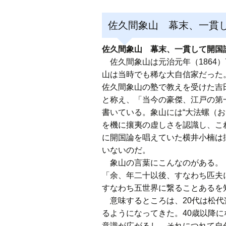
佐久間象山 幕末、一貫
佐久間象山 幕末、一貫して開国
佐久間象山は元治元年（1864）
山は当時でも稀な大自信家だった
佐久間象山の塾で教えを受けた吉
と称え、「当今の豪傑、江戸の第
書いている。象山には“大法螺（お
を機に攘夷の虚しさを認識し、こ
に開国論を唱えていた横井小楠は
いないのだ。
象山の言葉にこんなのがある。
「余、年二十以後、すなわち匹夫
すなわち五世界に繋ることある
意味するところは、20代は松代
るようになってきた。40歳以降
意識が広がるし、それにつれて自