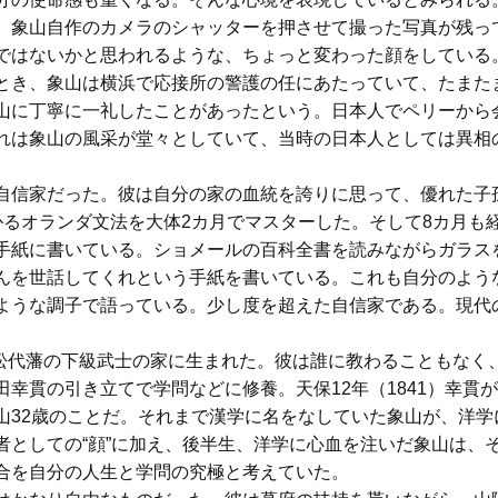
象山自作のカメラのシャッターを押させて撮った写真が残っ
ではないかと思われるような、ちょっと変わった顔をしている
とき、象山は横浜で応接所の警護の任にあたっていて、たまた
山に丁寧に一礼したことがあったという。日本人でペリーから
れは象山の風采が堂々としていて、当時の日本人としては異相
信家だった。彼は自分の家の血統を誇りに思って、優れた子
かるオランダ文法を大体2カ月でマスターした。そして8カ月も
手紙に書いている。ショメールの百科全書を読みながらガラス
んを世話してくれという手紙を書いている。これも自分のよう
ような調子で語っている。少し度を超えた自信家である。現代
州松代藩の下級武士の家に生まれた。彼は誰に教わることもなく
幸貫の引き立てで学問などに修養。天保12年（1841）幸貫
山32歳のことだ。それまで漢学に名をなしていた象山が、洋学
者としての“顔”に加え、後半生、洋学に心血を注いだ象山は、
合を自分の人生と学問の究極と考えていた。