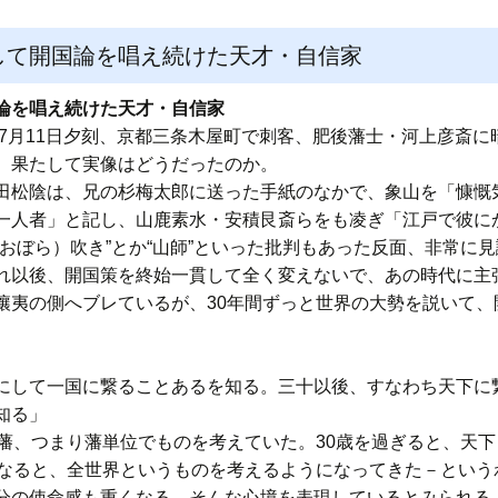
して開国論を唱え続けた天才・自信家
論を唱え続けた天才・自信家
7月11日夕刻、京都三条木屋町で刺客、肥後藩士・河上彦斎に
。果たして実像はどうだったのか。
田松陰は、兄の杉梅太郎に送った手紙のなかで、象山を「慷慨
一人者」と記し、山鹿素水・安積艮斎らをも凌ぎ「江戸で彼に
おぼら）吹き”とか“山師”といった批判もあった反面、非常に
れ以後、開国策を終始一貫して全く変えないで、あの時代に主
攘夷の側へブレているが、30年間ずっと世界の大勢を説いて、
にして一国に繋ることあるを知る。三十以後、すなわち天下に
を知る」
藩、つまり藩単位でものを考えていた。30歳を過ぎると、天
になると、全世界というものを考えるようになってきた－という
分の使命感も重くなる。そんな心境を表現しているとみられる