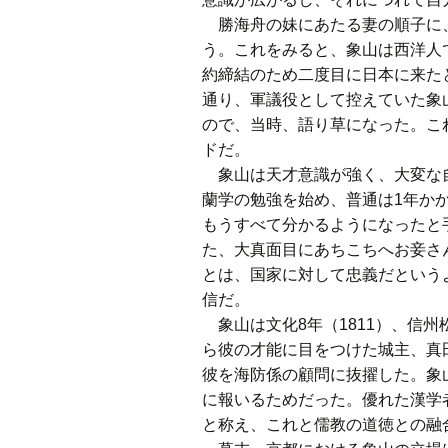
勝海舟の妹にあたる妻の順子に、
う。これをみると、象山は西洋人
約締結のため二度目に日本に来た
通り、軍議役として控えていた象
ので、当時、語り草になった。こ
ドだ。
象山は天才意識が強く、大変な自
蘭学の勉強を始め、普通は1年か
もうすべて分かるようになったと
た、大真面目にあちこちへお妾さ
とは、国家に対して忠義だという
信だ。
象山は文化8年（1811）、信
ら彼の才能に目をつけた城主、真田
彼を海防係の顧問に抜擢した。象
に報いるためだった。優れた漢学
と称え、これと儒教の道徳との融