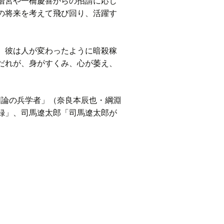
階宮や一橋慶喜からの招請に応じ
の将来を考えて飛び回り、活躍す
、彼は人が変わったように暗殺稼
だれが、身がすくみ、心が萎え、
国論の兵学者」（奈良本辰也・綱淵
録」、司馬遼太郎「司馬遼太郎が