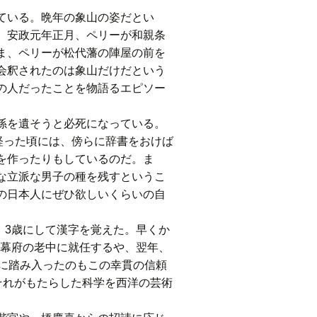
ている。晩年の象山の姿だとい
。安政元年正月、ペリーが和親条
ま、ペリーが松代藩の陣屋の前を
会釈されたのは象山だけだという
の人だったことを物語るエピソー
孫を遺そうと必死になっている。
経った頃には、傍らに辞書をおけば
を作ったりもしているのだ。ま
な立派な男子の種を残すというこ
の日本人にぜひ欲しいくらいの自
、3歳にして漢字を覚えた。早くか
が幕府の老中に就任するや、翌年、
に踏み入ったのもこの幸貫の信頼
それがもたらした科学を西洋の芸術