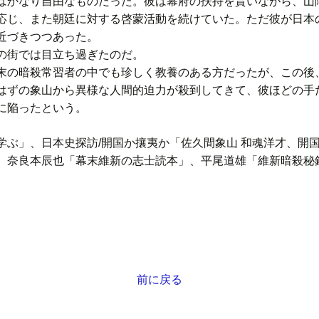
かなり自由なものだった。彼は幕府の扶持を貰いながら、山
応じ、また朝廷に対する啓蒙活動を続けていた。ただ彼が日本
近づきつつあった。
の街では目立ち過ぎたのだ。
の暗殺常習者の中でも珍しく教養のある方だったが、この後
はずの象山から異様な人間的迫力が殺到してきて、彼ほどの手
に陥ったという。
学ぶ」、日本史探訪/開国か攘夷か「佐久間象山 和魂洋才、開
、奈良本辰也「幕末維新の志士読本」、平尾道雄「維新暗殺秘
前に戻る