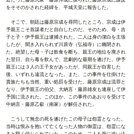
をそそのかされた経緯を、平城天皇に報告した。
そこで、朝廷は藤原宗成を尋問したところ、宗成は伊
予親王こそ首謀者だと自白したのだ。そのため、母・吉
子と子・伊予親王は逮捕された。二人は身の潔白を主張
したが、聞き入れられず川原寺（弘福寺）に幽閉され
た。絶望した母・子は飲食を断ち、親王の地位を廃され
た翌日、自ら毒を飲んで、悲劇的な最期を遂げた。伊予
親王には３人の王子女があったが、同親王が自害した
後、いずれも遠流となった。また、この事件を仕掛けた
貴族たちも当然、重い処罰を受けた。藤原宗成は流罪と
なり、伊予親王の伯父、大納言・藤原雄友も連座して伊
予国に流された。このほか、この事件のあおりを受けて
中納言・藤原乙叡（南家）が解任された。
こうして無念の死を遂げたこの母子は怨霊となった。
当時は恨みを抱いて亡くなった人物の御霊は、怨霊にな
ると堅く信じられていた。このため、二人を死に追い込