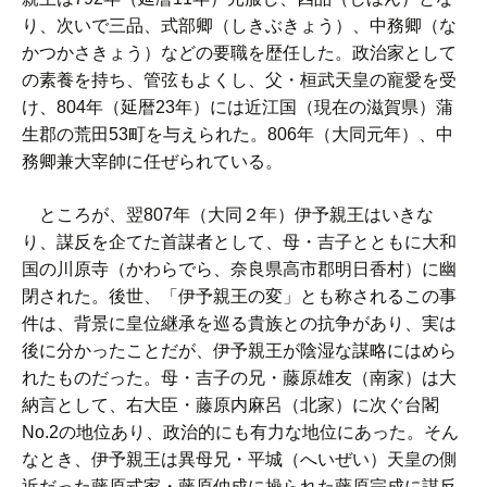
り、次いで三品、式部卿（しきぶきょう）、中務卿（な
かつかさきょう）などの要職を歴任した。政治家として
の素養を持ち、管弦もよくし、父・桓武天皇の寵愛を受
け、804年（延暦23年）には近江国（現在の滋賀県）蒲
生郡の荒田53町を与えられた。806年（大同元年）、中
務卿兼大宰帥に任ぜられている。
ところが、翌807年（大同２年）伊予親王はいきな
り、謀反を企てた首謀者として、母・吉子とともに大和
国の川原寺（かわらでら、奈良県高市郡明日香村）に幽
閉された。後世、「伊予親王の変」とも称されるこの事
件は、背景に皇位継承を巡る貴族との抗争があり、実は
後に分かったことだが、伊予親王が陰湿な謀略にはめら
れたものだった。母・吉子の兄・藤原雄友（南家）は大
納言として、右大臣・藤原内麻呂（北家）に次ぐ台閣
No.2の地位あり、政治的にも有力な地位にあった。そん
なとき、伊予親王は異母兄・平城（へいぜい）天皇の側
近だった藤原式家・藤原仲成に操られた藤原宗成に謀反