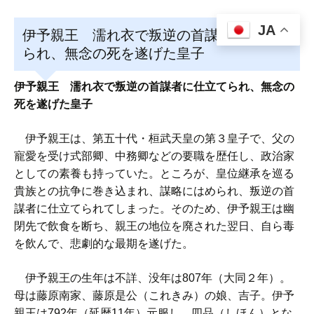
JA
伊予親王 濡れ衣で叛逆の首謀者に仕立て
られ、無念の死を遂げた皇子
伊予親王 濡れ衣で叛逆の首謀者に仕立てられ、無念の
死を遂げた皇子
伊予親王は、第五十代・桓武天皇の第３皇子で、父の
寵愛を受け式部卿、中務卿などの要職を歴任し、政治家
としての素養も持っていた。ところが、皇位継承を巡る
貴族との抗争に巻き込まれ、謀略にはめられ、叛逆の首
謀者に仕立てられてしまった。そのため、伊予親王は幽
閉先で飲食を断ち、親王の地位を廃された翌日、自ら毒
を飲んで、悲劇的な最期を遂げた。
伊予親王の生年は不詳、没年は807年（大同２年）。
母は藤原南家、藤原是公（これきみ）の娘、吉子。伊予
親王は792年（延暦11年）元服し、四品（しほん）とな