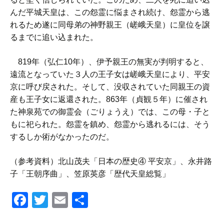
んだ平城天皇は、この怨霊に悩まされ続け、怨霊から逃
れるため遂に同母弟の神野親王（嵯峨天皇）に皇位を譲
るまでに追い込まれた。
819年（弘仁10年）、伊予親王の無実が判明すると、
遠流となっていた３人の王子女は嵯峨天皇により、平安
京に呼び戻された。そして、没収されていた同親王の資
産も王子女に返還された。863年（貞観５年）に催され
た神泉苑での御霊会（ごりょうえ）では、この母・子と
もに祀られた。怨霊を鎮め、怨霊から逃れるには、そう
するしか術がなかったのだ。
（参考資料）北山茂夫「日本の歴史④ 平安京」、永井路
子「王朝序曲」、笠原英彦「歴代天皇総覧」
F
T
E
共
a
wi
m
有