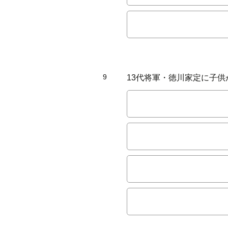
9
13代将軍・徳川家定に子