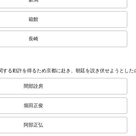
箱館
長崎
関する勅許を得るため京都に赴き、朝廷を説き伏せようとした
間部詮房
堀田正俊
阿部正弘