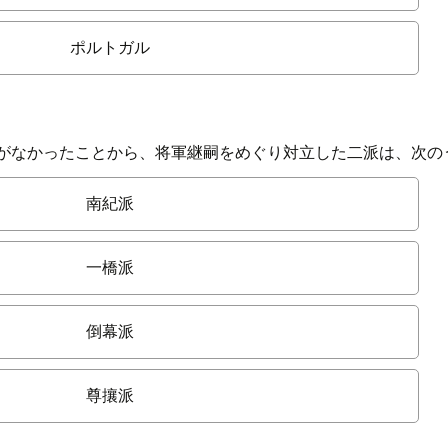
ポルトガル
供がなかったことから、将軍継嗣をめぐり対立した二派は、次の
南紀派
一橋派
倒幕派
尊攘派