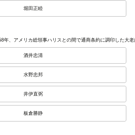
堀田正睦
858年、アメリカ総領事ハリスとの間で通商条約に調印した大
酒井忠清
水野忠邦
井伊直弼
板倉勝静