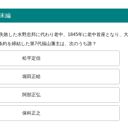
末編
に失敗した水野忠邦に代わり老中、1845年に老中首座となり、
条約を締結した第7代福山藩主は、次のうち誰？
松平定信
堀田正睦
阿部正弘
保科正之