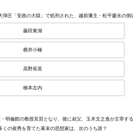
大弾圧「安政の大獄」で処刑された、越前藩主・松平慶永の側
藤田東湖
横井小楠
高野長英
橋本左内
校・明倫館の教授見習となり、後に叔父、玉木文之進が主宰す
多くの俊秀を育てた幕末の思想家は、次のうち誰？