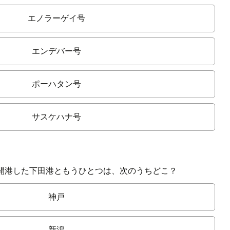
エノラーゲイ号
エンデバー号
ポーハタン号
サスケハナ号
開港した下田港ともうひとつは、次のうちどこ？
神戸
新潟