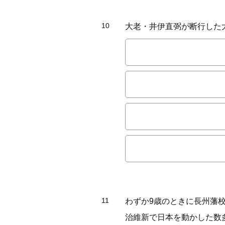
10
大老・井伊直弼が断行した
11
わずか9歳のときに長州藩
治維新で日本を動かした数