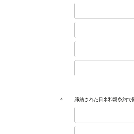
4
締結された日米和親条約で