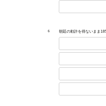
6
朝廷の勅許を得ないまま1