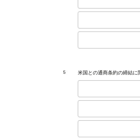
5
米国との通商条約の締結に