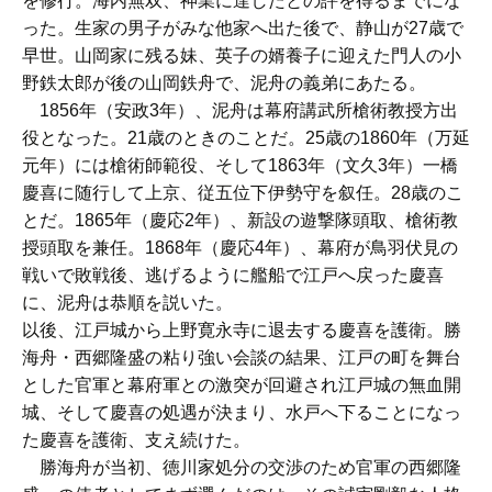
を修行。海内無双、神業に達したとの評を得るまでにな
った。生家の男子がみな他家へ出た後で、静山が27歳で
早世。山岡家に残る妹、英子の婿養子に迎えた門人の小
野鉄太郎が後の山岡鉄舟で、泥舟の義弟にあたる。
1856年（安政3年）、泥舟は幕府講武所槍術教授方出
役となった。21歳のときのことだ。25歳の1860年（万延
元年）には槍術師範役、そして1863年（文久3年）一橋
慶喜に随行して上京、従五位下伊勢守を叙任。28歳のこ
とだ。1865年（慶応2年）、新設の遊撃隊頭取、槍術教
授頭取を兼任。1868年（慶応4年）、幕府が鳥羽伏見の
戦いで敗戦後、逃げるように艦船で江戸へ戻った慶喜
に、泥舟は恭順を説いた。
以後、江戸城から上野寛永寺に退去する慶喜を護衛。勝
海舟・西郷隆盛の粘り強い会談の結果、江戸の町を舞台
とした官軍と幕府軍との激突が回避され江戸城の無血開
城、そして慶喜の処遇が決まり、水戸へ下ることになっ
た慶喜を護衛、支え続けた。
勝海舟が当初、徳川家処分の交渉のため官軍の西郷隆