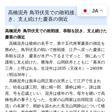
JA
高橋泥舟 鳥羽伏見での敗戦後、恭順を説
き、支え続けた慶喜の側近
高橋泥舟 鳥羽伏見での敗戦後、恭順を説き、支え続けた
慶喜の側近
高橋泥舟は槍術の名手で、第十五代将軍慶喜の側近を
務めた。鳥羽伏見の戦いで敗戦後、江戸へ戻った慶喜に
恭順を説き、慶喜が水戸へ下るまでずっと、側にあって
護衛し支え続けた。勝海舟、山岡鉄舟とともに「幕末の
三舟」と呼ばれる。生没年は1835（天保６）～1903年
（明治36年）。
高橋泥舟は旗本山岡正業の次男として江戸で生まれ
た。幼名は謙三郎。後に精一郎、通称は精一。諱は政
晃。号を忍歳といい、泥舟は後年の号。母方を継いで高
橋包承の養子となった。生家の山岡家は自得院流（忍心
流）の名家で、精妙を謳われた長兄山岡静山について槍