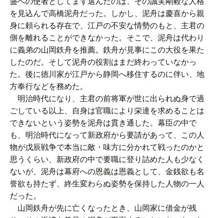
盛への使者としてまず選んだのは、その誠実剛毅な人格
を見込んで高橋泥舟だった。しかし、泥舟は慶喜から親
身に頼られる存在で、江戸の不安な情勢のもと、主君の
側を離れることができなかった。そこで、泥舟は代わり
に義弟の山岡鉄舟を推薦。鉄舟が見事にこの大役を果た
したのだ。そして泥舟の役割はまだ終わっていなかっ
た。後に徳川家が江戸から静岡へ移住するのに伴い、地
方奉行などを務めた。
明治時代になり、主君の前将軍が世に出られぬ身で過
ごしている以上、自身は官職により栄達を求めることは
できないという姿勢を泥舟は貫き通した。幕臣の中で
も、明治時代になって新政府から要請があって、この人
物が戊辰戦争で本当に敵・味方に分かれて戦ったのかと
思うくらい、新政府の中で要職に登り詰めた人も少なく
ないが、泥舟は幕府への恩義は恩義として、金銭欲も名
誉欲も持たず、終生変わらぬ姿勢を保持した人物の一人
だった。
山岡鉄舟が先に亡くなったとき、山岡家に借金が残