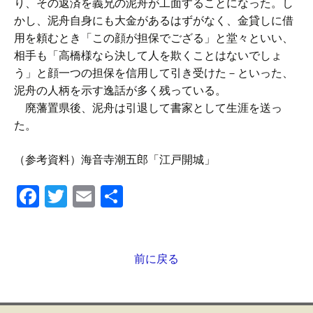
り、その返済を義兄の泥舟が工面することになった。し
かし、泥舟自身にも大金があるはずがなく、金貸しに借
用を頼むとき「この顔が担保でござる」と堂々といい、
相手も「高橋様なら決して人を欺くことはないでしょ
う」と顔一つの担保を信用して引き受けた－といった、
泥舟の人柄を示す逸話が多く残っている。
廃藩置県後、泥舟は引退して書家として生涯を送っ
た。
（参考資料）海音寺潮五郎「江戸開城」
F
T
E
共
a
wi
m
有
c
tt
ail
e
er
前に戻る
投
b
稿
ナ
o