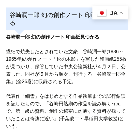
JA
谷崎潤一郎 幻の創作ノート 印画紙見つか
る
谷崎潤一郎 幻の創作ノート 印画紙見つかる
繊細で焼失したとされていた文豪、谷崎潤一郎(1886～
1965年)の創作ノート「松の木影」を写した印画紙255枚
が見つかり、保管していた中央公論新社が４月２日、公
表した。同社が５月から順次、刊行する「谷崎潤一郎全
集」(全26巻)に収録される予定。
代表作「細雪」をはじめとする作品執筆までの試行錯誤
を記したもので、「谷崎円熟期の作品を読み解くうえ
で、第一級の資料。創作の秘密に肉薄する資料が残って
いたことは奇跡に近い」(千葉俊二・早稲田大学教授)と
いう。