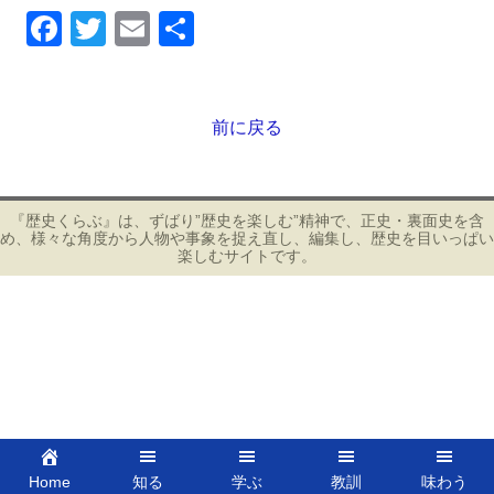
F
T
E
共
a
wi
m
有
c
tt
ail
e
er
前に戻る
投
b
稿
ナ
o
ビ
『歴史くらぶ』は、ずばり”歴史を楽しむ”精神で、正史・裏面史を含
o
め、様々な角度から人物や事象を捉え直し、編集し、歴史を目いっぱい
ゲ
楽しむサイトです。
k
ー
シ
ョ
ン
Home
知る
学ぶ
教訓
味わう