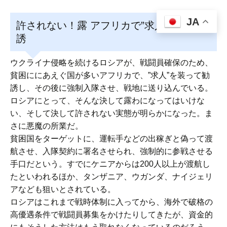
JA
許されない！露 アフリカで”求人”戦闘員勧
誘
ウクライナ侵略を続けるロシアが、戦闘員確保のため、
貧困ににあえぐ国が多いアフリカで、”求人”を装って勧
誘し、その後に強制入隊させ、戦地に送り込んでいる。
ロシアにとって、そんな決して露わになってはいけな
い、そして決して許されない実態が明らかになった。ま
さに悪魔の所業だ。
貧困国をターゲットに、運転手などの出稼ぎと偽って渡
航させ、入隊契約に署名させられ、強制的に参戦させる
手口だという。すでにケニアからは200人以上が渡航し
たといわれるほか、タンザニア、ウガンダ、ナイジェリ
アなども狙いとされている。
ロシアはこれまで戦時体制に入ってから、海外で破格の
高優遇条件で戦闘員募集をかけたりしてきたが、資金的