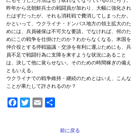
にもそうした方法はもう取れなくなっているのだろう。
昨年から北朝鮮兵士の戦闘員が加わり、大幅に強化され
たはずだったが、それも消耗戦で費消してしまったか。
かといって、ウクライナ・ドンバス地方の領土拡大のた
めには、兵員確保は不可欠な要請。でなければ、何のた
めにこの戦争を仕掛けたのか？わからなくなる。米国を
仲介役とする停戦協議・交渉を有利に運ぶためにも、兵
員不足で戦闘行為に支障を来すような状況にあること
は、決して他に覚らせない。そのための時間稼ぎの備え
ともいえる。
ウクライナでの戦争維持・継続のためとはいえ、こんな
ことが果たして許されるのか？
F
T
E
共
a
wi
m
有
c
tt
ail
e
er
前に戻る
投