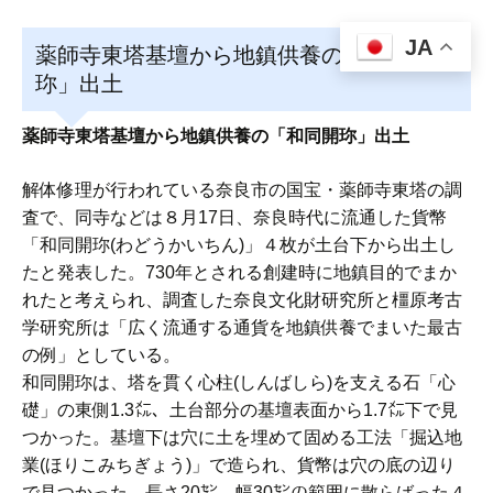
JA
薬師寺東塔基壇から地鎮供養の「和同開
珎」出土
薬師寺東塔基壇から地鎮供養の「和同開珎」出土
解体修理が行われている奈良市の国宝・薬師寺東塔の調
査で、同寺などは８月17日、奈良時代に流通した貨幣
「和同開珎(わどうかいちん)」４枚が土台下から出土し
たと発表した。730年とされる創建時に地鎮目的でまか
れたと考えられ、調査した奈良文化財研究所と橿原考古
学研究所は「広く流通する通貨を地鎮供養でまいた最古
の例」としている。
和同開珎は、塔を貫く心柱(しんばしら)を支える石「心
礎」の東側1.3㍍、土台部分の基壇表面から1.7㍍下で見
つかった。基壇下は穴に土を埋めて固める工法「掘込地
業(ほりこみちぎょう)」で造られ、貨幣は穴の底の辺り
で見つかった。長さ20㌢、幅30㌢の範囲に散らばった４