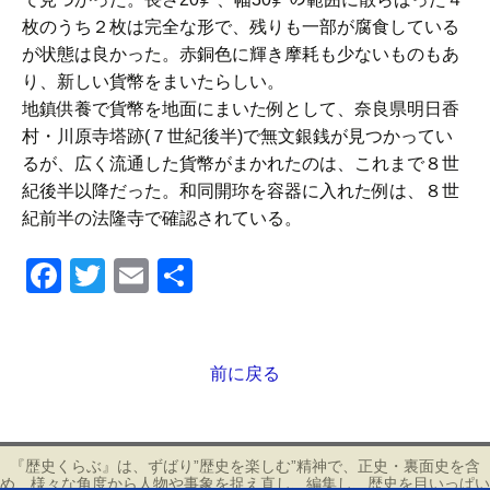
枚のうち２枚は完全な形で、残りも一部が腐食している
が状態は良かった。赤銅色に輝き摩耗も少ないものもあ
り、新しい貨幣をまいたらしい。
地鎮供養で貨幣を地面にまいた例として、奈良県明日香
村・川原寺塔跡(７世紀後半)で無文銀銭が見つかってい
るが、広く流通した貨幣がまかれたのは、これまで８世
紀後半以降だった。和同開珎を容器に入れた例は、８世
紀前半の法隆寺で確認されている。
F
T
E
共
a
wi
m
有
c
tt
ail
e
er
前に戻る
投
b
稿
ナ
o
ビ
『歴史くらぶ』は、ずばり”歴史を楽しむ”精神で、正史・裏面史を含
o
め、様々な角度から人物や事象を捉え直し、編集し、歴史を目いっぱい