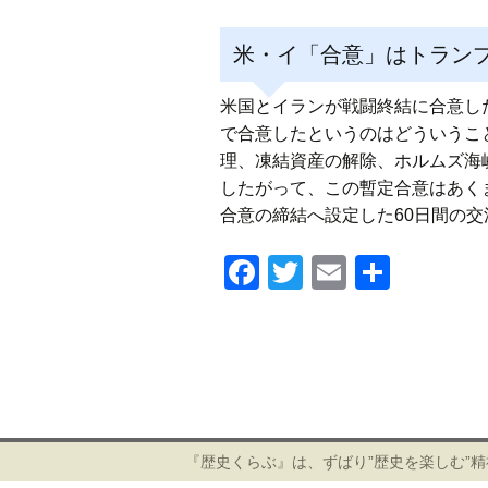
米・イ「合意」はトラン
米国とイランが戦闘終結に合意し
で合意したというのはどういうこ
理、凍結資産の解除、ホルムズ海
したがって、この暫定合意はあく
合意の締結へ設定した60日間の交
F
T
E
共
a
wi
m
有
c
tt
ail
e
er
投
b
稿
ナ
o
ビ
『歴史くらぶ』は、ずばり”歴史を楽しむ”
o