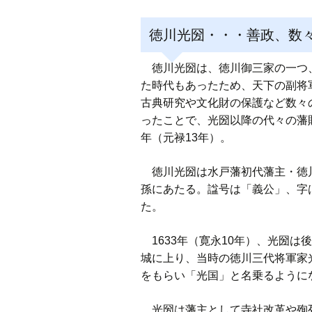
徳川光圀・・・善政、数
徳川光圀は、徳川御三家の一つ、
た時代もあったため、天下の副将
古典研究や文化財の保護など数々
ったことで、光圀以降の代々の藩財
年（元禄13年）。
徳川光圀は水戸藩初代藩主・徳川
孫にあたる。諡号は「義公」、字
た。
1633年（寛永10年）、光圀
城に上り、当時の徳川三代将軍家光
をもらい「光国」と名乗るようにな
光圀は藩主として寺社改革や殉死