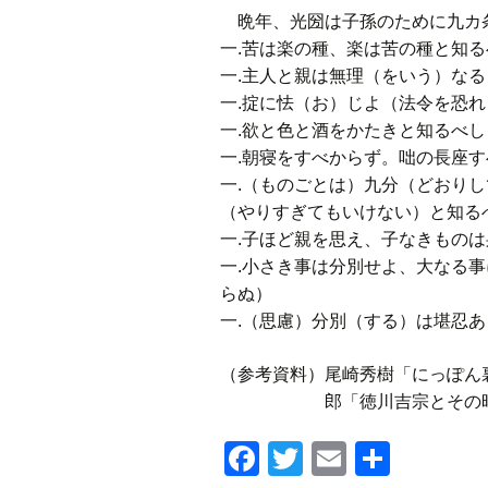
晩年、光圀は子孫のために九カ
一.苦は楽の種、楽は苦の種と知る
一.主人と親は無理（をいう）な
一.掟に怯（お）じよ（法令を恐
一.欲と色と酒をかたきと知るべし
一.朝寝をすべからず。咄の長座す
一.（ものごとは）九分（どおり
（やりすぎてもいけない）と知る
一.子ほど親を思え、子なきもの
一.小さき事は分別せよ、大なる
らぬ）
一.（思慮）分別（する）は堪忍
（参考資料）尾崎秀樹「にっぽ
郎「徳川吉宗とその時代」
F
T
E
共