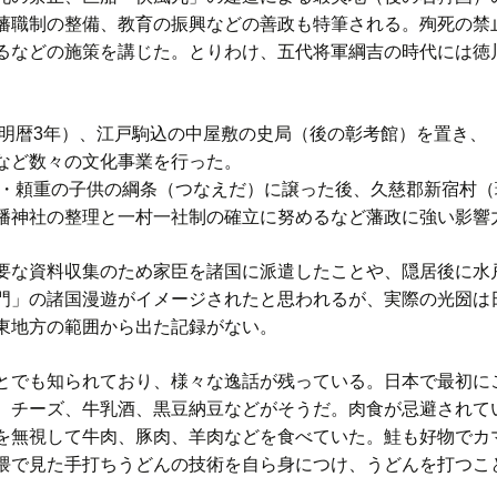
藩職制の整備、教育の振興などの善政も特筆される。殉死の禁
るなどの施策を講じた。とりわけ、五代将軍綱吉の時代には徳
（明暦3年）、江戸駒込の中屋敷の史局（後の彰考館）を置き、
など数々の文化事業を行った。
兄・頼重の子供の綱条（つなえだ）に譲った後、久慈郡新宿村
幡神社の整理と一村一社制の確立に努めるなど藩政に強い影響
な資料収集のため家臣を諸国に派遣したことや、隠居後に水
門」の諸国漫遊がイメージされたと思われるが、実際の光圀は
東地方の範囲から出た記録がない。
でも知られており、様々な逸話が残っている。日本で最初に
、チーズ、牛乳酒、黒豆納豆などがそうだ。肉食が忌避されて
を無視して牛肉、豚肉、羊肉などを食べていた。鮭も好物でカ
隈で見た手打ちうどんの技術を自ら身につけ、うどんを打つこ