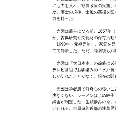
にも力を入れ、勧農政策の実施、
か、藩士の規律、士風の高揚を図
力を持った。
光圀は藩主になる前、1657年
か、古典研究や文化財の保存活動
1690年（元禄元年）、家督を
てて隠居した。ただ、隠居後も八
光圀は『大日本史』の編纂に必要
テレビ番組でお馴染みの「水戸黄
しか訪れたことがなく、現在の関
光圀は学者肌で好奇心の強いこと
少なくない。ラーメンはじめ餃子
綱吉が制定した「生類憐みの令」
いわれる。吉原遊郭近郊の浅草界