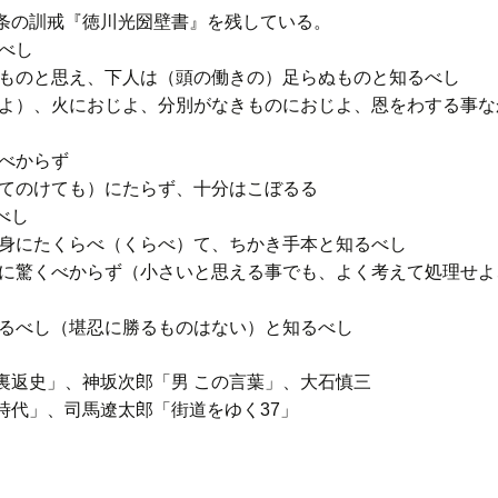
条の訓戒『徳川光圀壁書』を残している。
べし
るものと思え、下人は（頭の働きの）足らぬものと知るべし
れよ）、火におじよ、分別がなきものにおじよ、恩をわする事な
べからず
してのけても）にたらず、十分はこぼるる
べし
は身にたくらべ（くらべ）て、ちかき手本と知るべし
事に驚くべからず（小さいと思える事でも、よく考えて処理せ
あるべし（堪忍に勝るものはない）と知るべし
ん裏返史」、神坂次郎「男 この言葉」、大石慎三
、司馬遼太郎「街道をゆく37」