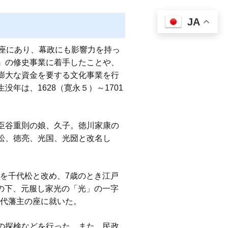
JA
座にあり、幕政にも影響力を持っ
』の修史事業に着手したことや、
膨大な資金を要する文化事業を行
年は、1628（寛永５）～1701
臣谷重則の娘、久子。徳川家康の
松、徳亮、光国、光圀と改名し
名を千代松と改め、7歳のとき江戸
いの下、元服し家光の「光」の一字
二代藩主の座に就いた。
の探検などを行った。また、民政