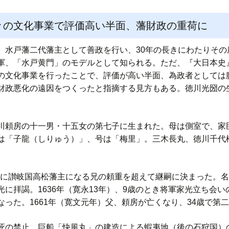
々の文化事業で評価高い半面、藩財政の重荷に
水戸藩二代藩主として善政を行い、30年の長きにわたりその
軍、「水戸黄門」のモデルとして知られる。ただ、『大日本史
の文化事業を行ったことで、評価が高い半面、為政者としては
政悪化の遠因をつくったと指摘する見方もある。徳川光圀の生没
頼房の十一男・十五女の第七子に生まれた。母は側室で、家
は「子龍（しりゅう）」、号は「梅里」。三木長丸、徳川千代
は後に讃岐国高松藩主になる兄の頼重を超えて継嗣に決まった。
に拝謁。1636年（寛永13年）、9歳のとき将軍家光立ち会
った。1661年（寛文元年）父、頼房が亡くなり、34歳で第
の禁止、巨船「快風丸」の建造による蝦夷地（後の石狩国）