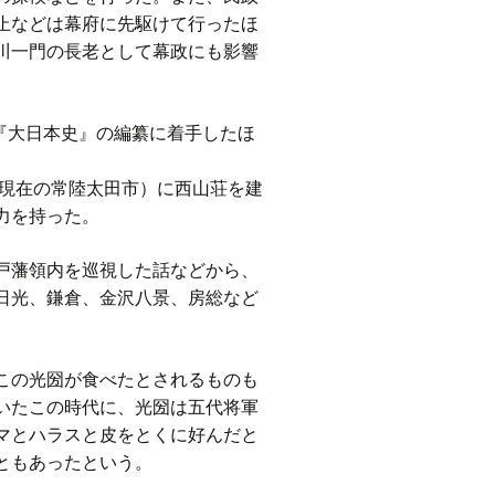
止などは幕府に先駆けて行ったほ
川一門の長老として幕政にも影響
『大日本史』の編纂に着手したほ
（現在の常陸太田市）に西山荘を建
力を持った。
戸藩領内を巡視した話などから、
日光、鎌倉、金沢八景、房総など
この光圀が食べたとされるものも
いたこの時代に、光圀は五代将軍
マとハラスと皮をとくに好んだと
ともあったという。