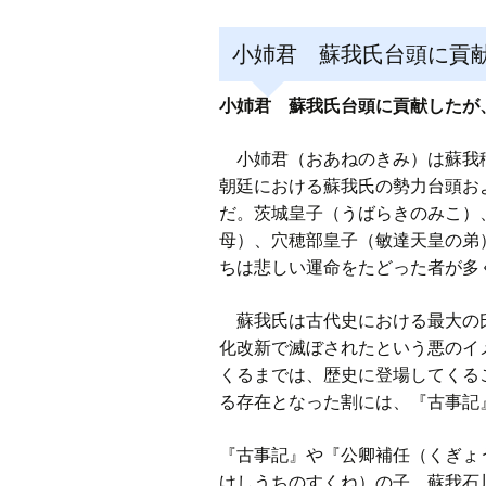
小姉君 蘇我氏台頭に貢
小姉君 蘇我氏台頭に貢献したが
小姉君（おあねのきみ）は蘇我稲
朝廷における蘇我氏の勢力台頭お
だ。茨城皇子（うばらきのみこ）
母）、穴穂部皇子（敏達天皇の弟
ちは悲しい運命をたどった者が多
蘇我氏は古代史における最大の氏
化改新で滅ぼされたという悪のイ
くるまでは、歴史に登場してくる
る存在となった割には、『古事記
『古事記』や『公卿補任（くぎょ
けしうちのすくね）の子、蘇我石