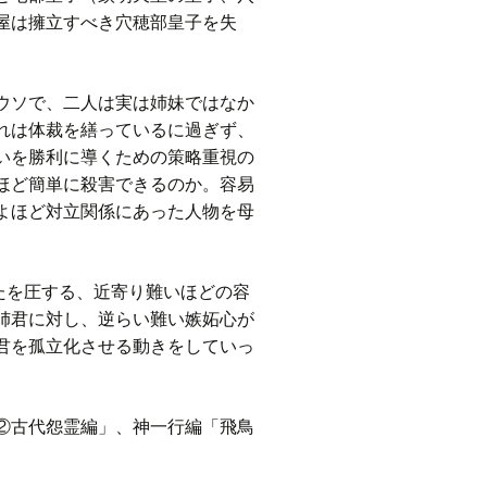
屋は擁立すべき穴穂部皇子を失
ウソで、二人は実は姉妹ではなか
れは体裁を繕っているに過ぎず、
いを勝利に導くための策略重視の
ほど簡単に殺害できるのか。容易
よほど対立関係にあった人物を母
たを圧する、近寄り難いほどの容
姉君に対し、逆らい難い嫉妬心が
君を孤立化させる動きをしていっ
②古代怨霊編」、神一行編「飛鳥