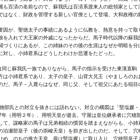
麗も百済の名前なので、蘇我氏は百済系渡来人の総領家として
ではなく、財政を管理する新しい官僚として登場。大和政権の
因が、聖徳太子の事績にあるように仏教を、熱意を持って取
娘を入れて大王家の外戚になったからだ。馬子時代以降の蘇我
閥づくりにあるが、この姉妹のその後の生涯はなぜか明暗を分
に対し、小姉君系はどうしたわけか悲運をたどった。
同じ蘇我氏一族でありながら、馬子の指示を受けた東漢直駒（
方は小姉君系であり、太子の皇子、山背大兄王（やましろのお
のだ。馬子－入鹿らはなぜ、同じ父、そして祖父にあたる稲目
。
部氏との対立を抜きには語れない。対立の構図は「堅塩媛－
87年（用明２年）、用明天皇が逝去。守屋は皇位継承者に穴穂
して、謀略家の馬子は兄弟相続の慣習を踏まえながらも、小姉
の泊瀬部皇子（後の崇峻天皇）を担ぎ出したのだ。そして、穴
ひめ、のちの推古天皇、母は堅塩媛）に取り入り、穴穂部皇子