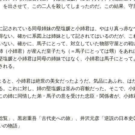
）を出させて、この二人を殺してしまったのだ。この結果、守
記されている同母姉妹の堅塩媛と小姉君は、やはり真っ赤な
得ない。確かに系図上は姉妹として記されてはいるのだが、こ
いない。確かに、馬子にとって、対立していた物部守屋との戦
姉（小姉君）が産んだ皇子たち（＝馬子にとっては甥）をあれ
堅塩媛と小姉君は同母の姉妹ではなく、小姉君は馬子にとって
される。
ると、小姉君は絶世の美女だったようだ。気品にあふれ、は
る。これに対し、姉の堅塩媛は並みの容貌だった。そこで、小
この姉に同情した弟・馬子の意を受けた忠臣・関係者が、小姉
総覧」、黒岩重吾「古代史への旅」、井沢元彦「逆説の日本史
いの物語」