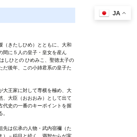
JA
媛（きたしひめ）とともに、大和
の間に５人の皇子・皇女を産ん
はしひとの ひめみこ、聖徳太子の
ただ後年、この小姉君系の皇子た
が大王家に対して専横を極め、大
然、大臣（おおおみ）として出て
古代史の一番のキーポイントを握
る。
祖先は伝承の人物・武内宿禰（た
ま）－稲目と続く。満智からが実