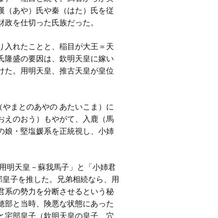
漢（あや）氏や秦（はた）氏を従
財政を仕切った氏族だった。
り入れたことと、稲目が大王＝天
氏隆盛の要因は、欽明天皇に嫁い
けた。用明天皇、推古天皇が皇位
やまとのあやの あたいこま）に
おえのおう）もやがて、入鹿（馬
の娘・堅塩媛系を正統視し、小姉
用明天皇－蘇我馬子」と「小姉君
部皇子を推した。兄弟相続なら、用
君系の勢力を分断させるという秘
穂部と当時、険悪な状態にあった
と宅部皇子（欽明天皇の皇子、穴