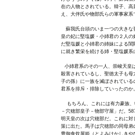
在の人物とされている。韓子、高
え、大伴氏や物部氏らの軍事家系
蘇我氏台頭のいま一つの大きな要
皇の妃に堅塩媛・小姉君の２人の
だ堅塩媛と小姉君の姉妹による閨
に就き繁栄を続ける姉・堅塩媛系
小姉君系のその一人、崇峻天皇は
殺害されているし、聖徳太子も母
子の孫）に一族を滅ぼされている
君系を排斥・排除していったのか
もちろん、これには有力豪族、物
－穴穂部皇子－物部守屋」だ。5
明天皇の次は穴穂部だ。これに対
策に出た。馬子は穴穂部の同母弟
豊御食炊屋姫（とよみけかしきや