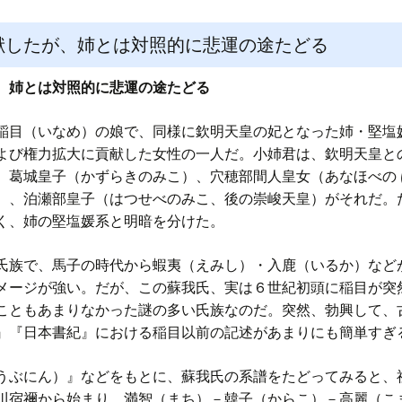
献したが、姉とは対照的に悲運の途たどる
、姉とは対照的に悲運の途たどる
目（いなめ）の娘で、同様に欽明天皇の妃となった姉・堅塩
よび権力拡大に貢献した女性の一人だ。小姉君は、欽明天皇と
、葛城皇子（かずらきのみこ）、穴穂部間人皇女（あなほべの 
）、泊瀬部皇子（はつせべのみこ、後の崇峻天皇）がそれだ。
く、姉の堅塩媛系と明暗を分けた。
族で、馬子の時代から蝦夷（えみし）・入鹿（いるか）など
メージが強い。だが、この蘇我氏、実は６世紀初頭に稲目が突
こともあまりなかった謎の多い氏族なのだ。突然、勃興して、
』『日本書紀』における稲目以前の記述があまりにも簡単すぎ
うぶにん）』などをもとに、蘇我氏の系譜をたどってみると、
川宿禰から始まり、満智（まち）－韓子（からこ）－高麗（こ