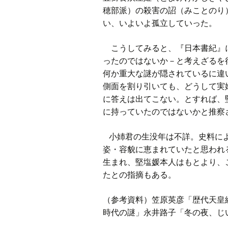
穂部派）の殺害の詔（みことのり
い、いよいよ孤立していった。
こうしてみると、『日本書紀』に
ったのではないか－と考えざるを
何か重大な謎が隠されているに違
側面を割り引いても、どうして実
に答えは出てこない。とすれば、
に持っていたのではないかと推察
小姉君の生没年は不詳。史料によ
姿・容貌に恵まれていたと思われ
生まれ、堅塩媛本人はもとより、
たとの指摘もある。
（参考資料）笠原英彦「歴代天皇
時代の謎」永井路子「冬の夜、じ