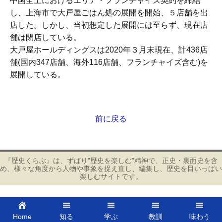
中国全土におけるエリア・フランチャイズ契約を締結
し、上海市で大戸屋ごはん処の展開を開始、５店舗を出
店した。しかし、当初想定した展開には至らず、現在店
舗は閉店している。
大戸屋ホールディングスは2020年３月末現在、計436店
舗(国内347店舗、海外116店舗、フランチャイズ含む)を
展開している。
前に戻る
投
稿
ナ
ビ
『歴史くらぶ』は、ずばり”歴史を楽しむ”精神で、正史・裏面史を含
め、様々な角度から人物や事象を捉え直し、編集し、歴史を目いっぱい
ゲ
楽しむサイトです。
ー
シ
ョ
Home
知る
学ぶ
教訓
味わう