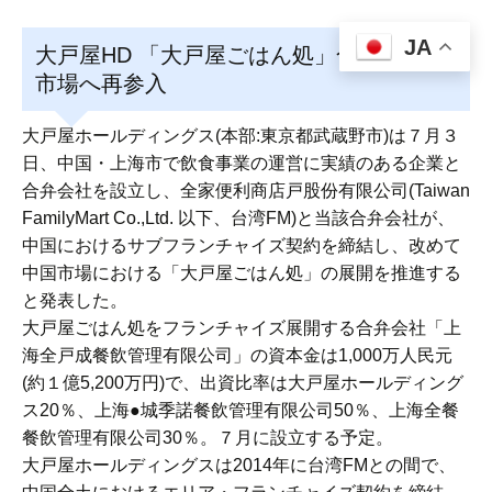
JA
大戸屋HD 「大戸屋ごはん処」合弁で中国
市場へ再参入
大戸屋ホールディングス(本部:東京都武蔵野市)は７月３
日、中国・上海市で飲食事業の運営に実績のある企業と
合弁会社を設立し、全家便利商店戸股份有限公司(Taiwan
FamilyMart Co.,Ltd. 以下、台湾FM)と当該合弁会社が、
中国におけるサブフランチャイズ契約を締結し、改めて
中国市場における「大戸屋ごはん処」の展開を推進する
と発表した。
大戸屋ごはん処をフランチャイズ展開する合弁会社「上
海全戸成餐飲管理有限公司」の資本金は1,000万人民元
(約１億5,200万円)で、出資比率は大戸屋ホールディング
ス20％、上海●城季諾餐飲管理有限公司50％、上海全餐
餐飲管理有限公司30％。７月に設立する予定。
大戸屋ホールディングスは2014年に台湾FMとの間で、