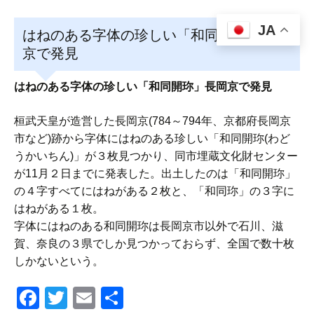
JA
はねのある字体の珍しい「和同開珎」長岡
京で発見
はねのある字体の珍しい「和同開珎」長岡京で発見
桓武天皇が造営した長岡京(784～794年、京都府長岡京
市など)跡から字体にはねのある珍しい「和同開珎(わど
うかいちん)」が３枚見つかり、同市埋蔵文化財センター
が11月２日までに発表した。出土したのは「和同開珎」
の４字すべてにはねがある２枚と、「和同珎」の３字に
はねがある１枚。
字体にはねのある和同開珎は長岡京市以外で石川、滋
賀、奈良の３県でしか見つかっておらず、全国で数十枚
しかないという。
F
T
E
共