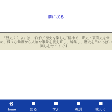
a
wi
m
有
c
tt
ail
e
er
前に戻る
投
b
稿
ナ
o
ビ
『歴史くらぶ』は、ずばり”歴史を楽しむ”精神で、正史・裏面史を含
o
め、様々な角度から人物や事象を捉え直し、編集し、歴史を目いっぱい
ゲ
楽しむサイトです。
k
ー
シ
ョ
ン
Home
知る
学ぶ
教訓
味わう